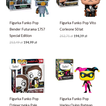
Figurka Funko Pop
Figurka Funko Pop Vito
Bender Futurama 1757
Corleone 50 lat
Special Edition
252,71
zł
194,39
zł
253,49
zł
194,99
zł
Pierwotna
Aktualna
Pierwotna
Aktualna
cena
cena
cena
cena
Sale!
Sale!
Sale!
Sale!
wynosiła:
wynosi:
wynosiła:
wynosi:
264,67 zł.
203,59 zł.
214,23 zł.
164,79 zł.
Figurka Funko Pop
Figurka Funko Pop
Dziewczynka Pale
Harley Quinn Batman