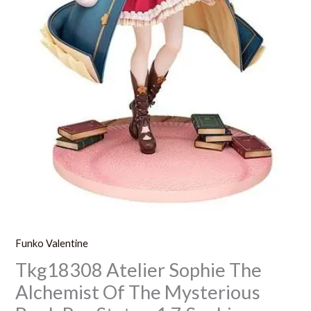
Statue
1
7
Sophie
Neuenmuller
Everyday
Ver
22
Cm
Funko Valentine
Tkg18308 Atelier Sophie The
Alchemist Of The Mysterious