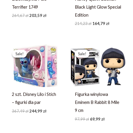
Terrifier 1749
Black Light Glow Special
Edition
264,67
zł
203,59
zł
214,23
zł
164,79
zł
Pierwotna
Aktualna
Pierwotna
Aktualna
cena
cena
cena
cena
Sale!
Sale!
Sale!
Sale!
wynosiła:
wynosi:
wynosiła:
wynosi:
367,49 zł.
244,99 zł.
97,99 zł.
69,99 zł.
2 szt. Disney Lilo i Stich
Figurka winylowa
– figurki dla par
Eminem B Rabbit 8 Mile
9 cm
367,49
zł
244,99
zł
97,99
zł
69,99
zł