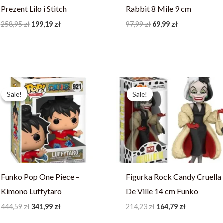
Prezent Lilo i Stitch
Rabbit 8 Mile 9 cm
258,95
zł
199,19
zł
97,99
zł
69,99
zł
Pierwotna
Aktualna
Pierwotna
Aktualna
cena
cena
cena
cena
Sale!
Sale!
Sale!
Sale!
wynosiła:
wynosi:
wynosiła:
wynosi:
444,59 zł.
341,99 zł.
214,23 zł.
164,79 zł.
Funko Pop One Piece –
Figurka Rock Candy Cruella
Kimono Luffytaro
De Ville 14 cm Funko
444,59
zł
341,99
zł
214,23
zł
164,79
zł