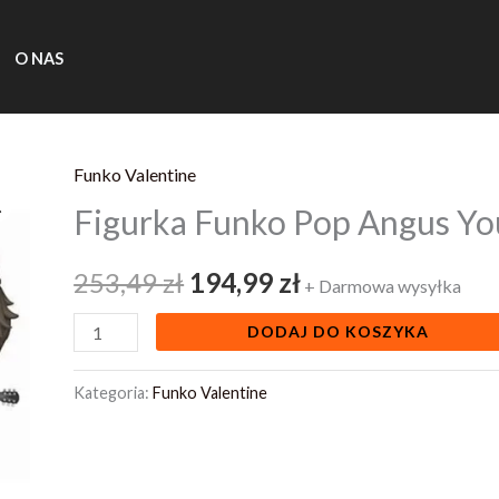
O NAS
Funko Valentine
ilość
Pierwotna
Aktualna
Figurka Funko Pop Angus Y
Figurka
cena
cena
Funko
253,49
zł
194,99
zł
Pop
wynosiła:
wynosi:
+ Darmowa wysyłka
Angus
253,49 zł.
194,99 zł.
DODAJ DO KOSZYKA
Young
AC
Kategoria:
Funko Valentine
DC
91