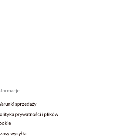
nformacje
arunki sprzedaży
olityka prywatności i plików
ookie
zasy wysyłki