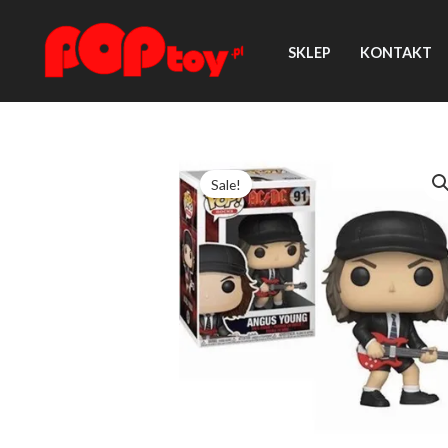
Przejdź
do
SKLEP
KONTAKT
treści
Sale!