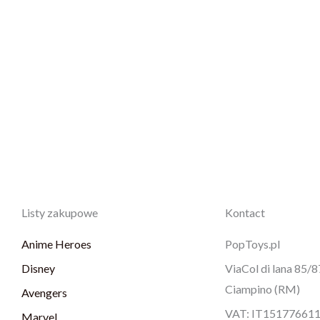
Listy zakupowe
Kontact
Anime Heroes
PopToys.pl
Disney
ViaCol di lana 85/
Ciampino (RM)
Avengers
VAT: IT15177661
Marvel