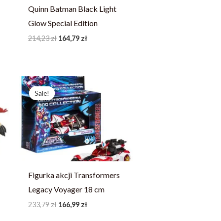
Quinn Batman Black Light
Glow Special Edition
214,23
zł
164,79
zł
Pierwotna
Aktualna
cena
cena
Sale!
Sale!
wynosiła:
wynosi:
233,79 zł.
166,99 zł.
Figurka akcji Transformers
Legacy Voyager 18 cm
233,79
zł
166,99
zł