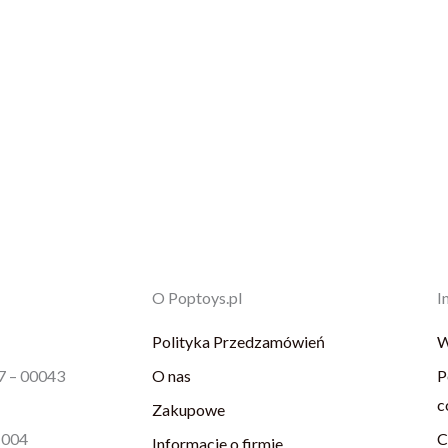
O Poptoys.pl
I
Polityka Przedzamówień
W
87 – 00043
O nas
P
c
Zakupowe
1004
C
Informacje o firmie