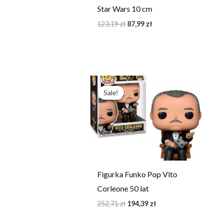
Star Wars 10 cm
123,19
zł
87,99
zł
Pierwotna
Aktualna
cena
cena
Sale!
Sale!
wynosiła:
wynosi:
252,71 zł.
194,39 zł.
Figurka Funko Pop Vito
Corleone 50 lat
252,71
zł
194,39
zł