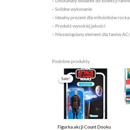
– Doskonały dodatek do kolekcji fanó
– Solidne wykonanie
– Idealny prezent dla miłośników rocka
– Produkt wysokiej jakości
– Niezastąpiony element dla fanów A
Podobne produkty
Pierwotna
Aktualna
cena
cena
Sale!
Sale!
wynosiła:
wynosi:
123,19 zł.
87,99 zł.
Figurka akcji Count Dooku