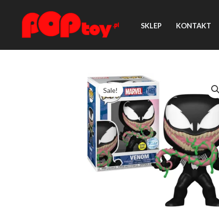
Przejdź
do
SKLEP
KONTAKT
treści
Sale!