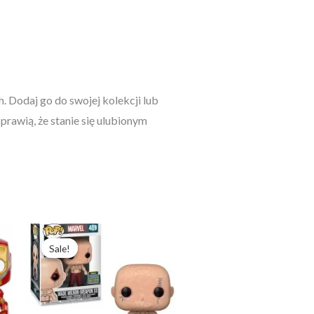
. Dodaj go do swojej kolekcji lub
rawią, że stanie się ulubionym
Pierwotna
Aktualna
cena
cena
Sale!
Sale!
wynosiła:
wynosi:
212,54 zł.
163,49 zł.