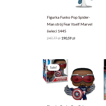
Figurka Funko Pop Spider-
Man strój Fear Itself Marvel
świeci 1445
247,77
zł
190,59
zł
Pierwotna
Aktualna
cena
cena
Sale!
Sale!
wynosiła:
wynosi:
248,03 zł.
190,79 zł.