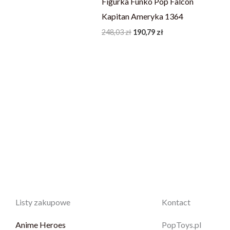
Figurka Funko Pop Falcon
Kapitan Ameryka 1364
248,03
zł
190,79
zł
Listy zakupowe
Kontact
Anime Heroes
PopToys.pl