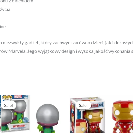
onu z okienkiem
 życia
ine
niezwykły gadżet, który zachwyci zarówno dzieci, jak i dorosłych
ów Marvela. Jego wyjątkowy design i wysoka jakość wykonania sp
Pierwotna
Aktualna
Pierwotna
Aktualna
cena
cena
cena
cena
Sale!
Sale!
Sale!
Sale!
wynosiła:
wynosi:
wynosiła:
wynosi:
208,36 zł.
160,28 zł.
646,09 zł.
496,99 zł.