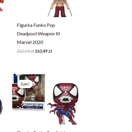
Figurka Funko Pop
Deadpool Weapon XI
Marvel 2020
212,54
zł
163,49
zł
Pierwotna
Aktualna
cena
cena
Sale!
Sale!
wynosiła:
wynosi:
263,81 zł.
202,93 zł.