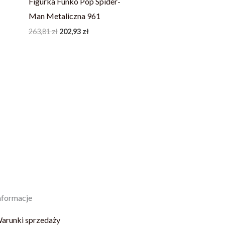
Figurka Funko Pop Spider-
Man Metaliczna 961
263,81
zł
202,93
zł
nformacje
arunki sprzedaży