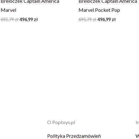
Breloczek Captain America
Breloczek Captain America
Marvel
Marvel Pocket Pop
695,79
zł
496,99
zł
695,79
zł
496,99
zł
O Poptoys.pl
I
Polityka Przedzamówień
W