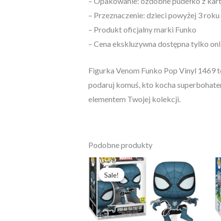
– Opakowanie: ozdobne pudełko z kart
– Przeznaczenie: dzieci powyżej 3 roku
– Produkt oficjalny marki Funko
– Cena ekskluzywna dostępna tylko onl
Figurka Venom Funko Pop Vinyl 1469 to 
podaruj komuś, kto kocha superbohater
elementem Twojej kolekcji.
Podobne produkty
Pierwotna
Aktualna
cena
cena
Sale!
Sale!
wynosiła:
wynosi:
247,77 zł.
190,59 zł.