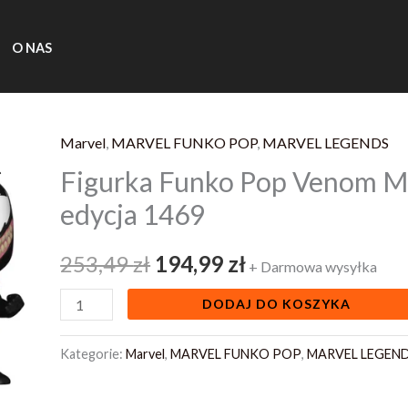
O NAS
Marvel
,
MARVEL FUNKO POP
,
MARVEL LEGENDS
ilość
Pierwotna
Aktualna
Figurka Funko Pop Venom M
Figurka
cena
cena
Funko
edycja 1469
Pop
wynosiła:
wynosi:
Venom
253,49
zł
194,99
zł
+ Darmowa wysyłka
253,49 zł.
194,99 zł.
Marvel
DODAJ DO KOSZYKA
Limitowana
edycja
Kategorie:
Marvel
,
MARVEL FUNKO POP
,
MARVEL LEGEN
1469