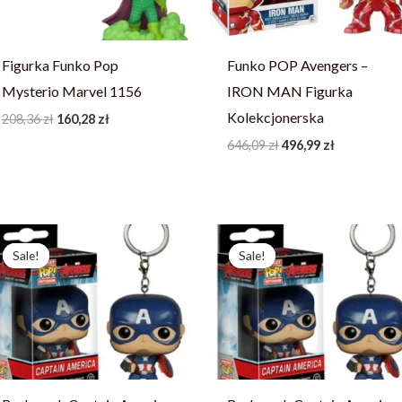
Figurka Funko Pop
Funko POP Avengers –
Mysterio Marvel 1156
IRON MAN Figurka
Kolekcjonerska
208,36
zł
160,28
zł
646,09
zł
496,99
zł
Pierwotna
Aktualna
Pierwotna
Aktualna
cena
cena
cena
cena
Sale!
Sale!
Sale!
Sale!
wynosiła:
wynosi:
wynosiła:
wynosi:
695,79 zł.
496,99 zł.
695,79 zł.
496,99 zł.