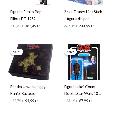
Figurka Funko Pop
2 szt. Disney Lilo i Stich
Elliot i E.T. 1252
– figurki dla par
242,31
zł
186,39
zł
367,49
zł
244,99
zł
Pierwotna
Aktualna
Pierwotna
Aktualna
cena
cena
cena
cena
Sale!
Sale!
Sale!
Sale!
wynosiła:
wynosi:
wynosiła:
wynosi:
128,79 zł.
91,99 zł.
123,19 zł.
87,99 zł.
Replika kawałka Jiggy
Figurka akcji Count
Banjo-Kazooie
Dooku Star Wars 10 cm
128,79
zł
91,99
zł
123,19
zł
87,99
zł