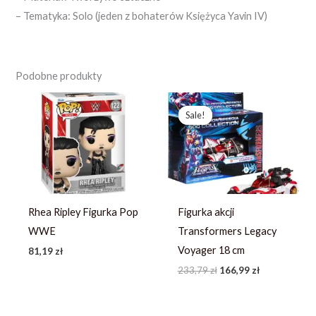
– Tematyka: Solo (jeden z bohaterów Księżyca Yavin IV)
Podobne produkty
Pierwotna
Aktualna
cena
cena
Sale!
Sale!
wynosiła:
wynosi:
233,79 zł.
166,99 zł.
Rhea Ripley Figurka Pop
Figurka akcji
WWE
Transformers Legacy
Voyager 18 cm
81,19
zł
233,79
zł
166,99
zł