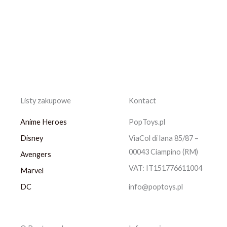
Listy zakupowe
Kontact
Anime Heroes
PopToys.pl
Disney
ViaCol di lana 85/87 –
00043 Ciampino (RM)
Avengers
VAT: IT151776611004
Marvel
DC
info@poptoys.pl