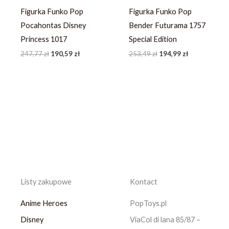
Figurka Funko Pop
Figurka Funko Pop
Pocahontas Disney
Bender Futurama 1757
Princess 1017
Special Edition
247,77
zł
190,59
zł
253,49
zł
194,99
zł
Listy zakupowe
Kontact
Anime Heroes
PopToys.pl
Disney
ViaCol di lana 85/87 –