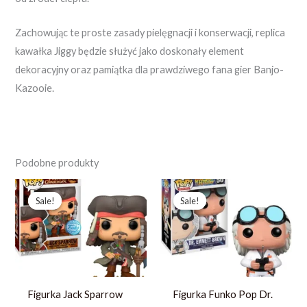
Zachowując te proste zasady pielęgnacji i konserwacji, replica
kawałka Jiggy będzie służyć jako doskonały element
dekoracyjny oraz pamiątka dla prawdziwego fana gier Banjo-
Kazooie.
Podobne produkty
Pierwotna
Aktualna
Pierwotna
Aktualna
cena
cena
cena
cena
Sale!
Sale!
Sale!
Sale!
wynosiła:
wynosi:
wynosiła:
wynosi:
272,99 zł.
194,99 zł.
248,03 zł.
190,79 zł.
Figurka Jack Sparrow
Figurka Funko Pop Dr.