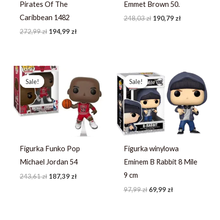
Pirates Of The
Emmet Brown 50.
Caribbean 1482
248,03
zł
190,79
zł
272,99
zł
194,99
zł
Pierwotna
Aktualna
Pierwotna
Aktualna
cena
cena
cena
cena
Sale!
Sale!
Sale!
Sale!
wynosiła:
wynosi:
wynosiła:
wynosi:
243,61 zł.
187,39 zł.
97,99 zł.
69,99 zł.
Figurka Funko Pop
Figurka winylowa
Michael Jordan 54
Eminem B Rabbit 8 Mile
9 cm
243,61
zł
187,39
zł
97,99
zł
69,99
zł