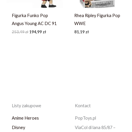
Figurka Funko Pop
Rhea Ripley Figurka Pop
Angus Young AC DC 91
WWE
253,49
zł
194,99
zł
81,19
zł
Listy zakupowe
Kontact
Anime Heroes
PopToys.pl
Disney
ViaCol di lana 85/87 –