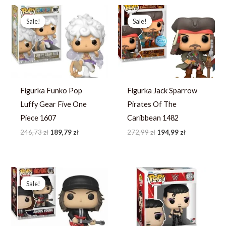
Pierwotna
Aktualna
Pierwotna
Aktualna
cena
cena
cena
cena
Sale!
Sale!
Sale!
Sale!
wynosiła:
wynosi:
wynosiła:
wynosi:
246,73 zł.
189,79 zł.
272,99 zł.
194,99 zł.
Figurka Funko Pop
Figurka Jack Sparrow
Luffy Gear Five One
Pirates Of The
Piece 1607
Caribbean 1482
246,73
zł
189,79
zł
272,99
zł
194,99
zł
Pierwotna
Aktualna
cena
cena
Sale!
Sale!
wynosiła:
wynosi:
253,49 zł.
194,99 zł.