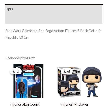
Opis
Opinie (0)
Star Wars Celebrate The Saga Action Figures 5 Pack Galactic
Republic 10 Cm
Podobne produkty
Pierwotna
Aktualna
Pierwotna
Aktualna
cena
cena
cena
cena
Sale!
Sale!
Sale!
Sale!
wynosiła:
wynosi:
wynosiła:
wynosi:
123,19 zł.
87,99 zł.
97,99 zł.
69,99 zł.
Figurka akcji Count
Figurka winylowa