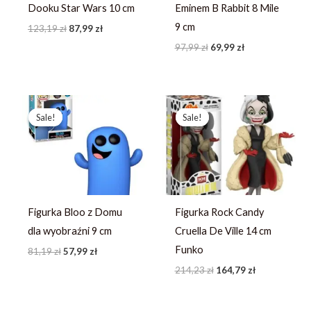
Dooku Star Wars 10 cm
Eminem B Rabbit 8 Mile
9 cm
123,19
zł
87,99
zł
97,99
zł
69,99
zł
Pierwotna
Aktualna
Pierwotna
Aktualna
cena
cena
cena
cena
Sale!
Sale!
Sale!
Sale!
wynosiła:
wynosi:
wynosiła:
wynosi:
81,19 zł.
57,99 zł.
214,23 zł.
164,79 zł.
Figurka Bloo z Domu
Figurka Rock Candy
dla wyobraźni 9 cm
Cruella De Ville 14 cm
Funko
81,19
zł
57,99
zł
214,23
zł
164,79
zł