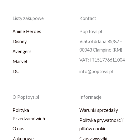
Listy zakupowe
Kontact
Anime Heroes
PopToys.pl
Disney
ViaCol di lana 85/87 –
00043 Ciampino (RM)
Avengers
VAT: IT151776611004
Marvel
DC
info@poptoys.pl
O Poptoys.pl
Informacje
Polityka
Warunki sprzedaży
Przedzamówień
Polityka prywatności i
O nas
plików cookie
Zakupowe
Czasy wysyłki