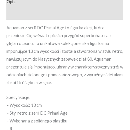
Opis
Opinie (0)
Aquaman z serii DC Primal Age to figurka akcji, która
przeniesie Cię w świat epickich przygód superbohatera z
głębin oceanu. Ta unikatowa kolekcjonerska figurka ma
imponujące 13 cm wysokości i została stworzona w stylu retro,
nawiązującym do klasycznych zabawek z lat 80. Aquaman
prezentuje się imponująco, ubrany w charakterystyczny strój w
odcieniach zielonego i pomarańczowego, z wyraźnymi detalami
zbroi i trójzębem w ręce.
Specyfikacje:
– Wysokość: 13 cm
– Styl retro z serii DC Primal Age
– Wykonana z solidnego plastiku
– R