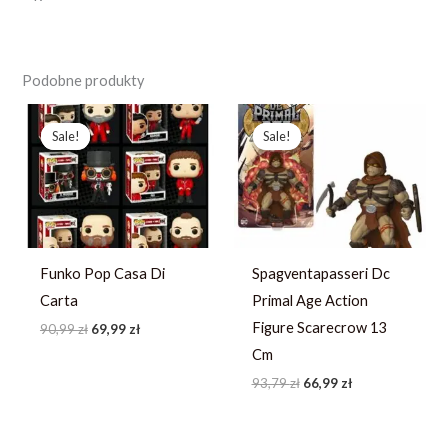
Podobne produkty
Pierwotna
Aktualna
Pierwotna
Aktualna
cena
cena
cena
cena
Sale!
Sale!
Sale!
Sale!
wynosiła:
wynosi:
wynosiła:
wynosi:
90,99 zł.
69,99 zł.
93,79 zł.
66,99 zł.
Funko Pop Casa Di
Spagventapasseri Dc
Carta
Primal Age Action
Figure Scarecrow 13
90,99
zł
69,99
zł
Cm
93,79
zł
66,99
zł