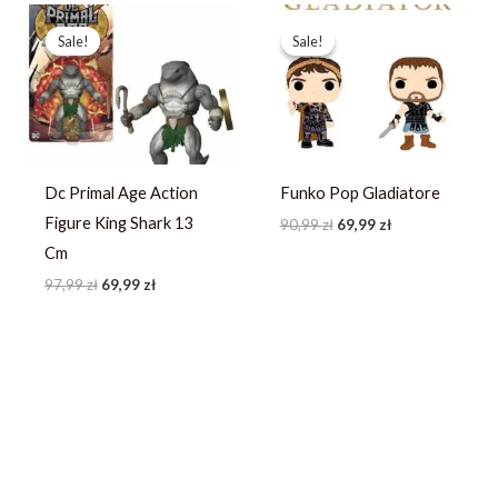
Pierwotna
Aktualna
Pierwotna
Aktualna
cena
cena
cena
cena
Sale!
Sale!
Sale!
Sale!
wynosiła:
wynosi:
wynosiła:
wynosi:
97,99 zł.
69,99 zł.
90,99 zł.
69,99 zł.
Dc Primal Age Action
Funko Pop Gladiatore
Figure King Shark 13
90,99
zł
69,99
zł
Cm
97,99
zł
69,99
zł