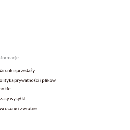
nformacje
arunki sprzedaży
olityka prywatności i plików
ookie
zasy wysyłki
wrócone i zwrotne