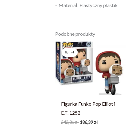
– Materiał: Elastyczny plastik
Podobne produkty
Pierwotna
Aktualna
cena
cena
Sale!
Sale!
wynosiła:
wynosi:
242,31 zł.
186,39 zł.
Figurka Funko Pop Elliot i
E.T. 1252
242,31
zł
186,39
zł