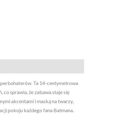
superbohaterów. Ta 14-centymetrowa
, co sprawia, że zabawa staje się
lonymi akcentami i maską na twarzy,
racji pokoju każdego fana Batmana.