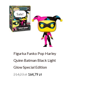
Pierwotna
Aktualna
cena
cena
Sale!
Sale!
wynosiła:
wynosi:
214,23 zł.
164,79 zł.
Figurka Funko Pop Harley
Quinn Batman Black Light
Glow Special Edition
214,23
zł
164,79
zł