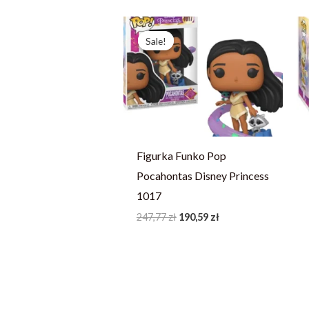
Pierwotna
Aktualna
cena
cena
Sale!
Sale!
wynosiła:
wynosi:
247,77 zł.
190,59 zł.
Figurka Funko Pop
Pocahontas Disney Princess
1017
247,77
zł
190,59
zł