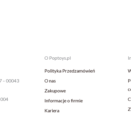
O Poptoys.pl
I
Polityka Przedzamówień
W
87 – 00043
O nas
P
c
Zakupowe
1004
C
Informacje o firmie
Z
Kariera