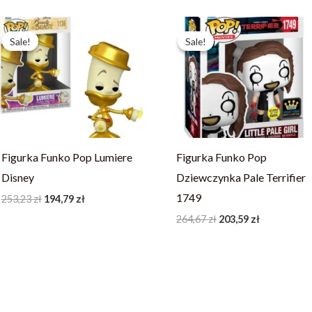
Pierwotna
Aktualna
Pierwotna
Aktualna
cena
cena
cena
cena
Sale!
Sale!
Sale!
Sale!
wynosiła:
wynosi:
wynosiła:
wynosi:
253,23 zł.
194,79 zł.
264,67 zł.
203,59 zł.
Figurka Funko Pop Lumiere
Figurka Funko Pop
Disney
Dziewczynka Pale Terrifier
1749
253,23
zł
194,79
zł
264,67
zł
203,59
zł