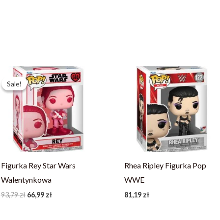
Pierwotna
Aktualna
cena
cena
Sale!
Sale!
wynosiła:
wynosi:
93,79 zł.
66,99 zł.
Figurka Rey Star Wars
Rhea Ripley Figurka Pop
Walentynkowa
WWE
93,79
zł
66,99
zł
81,19
zł