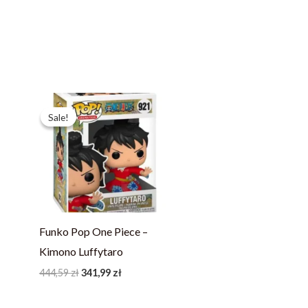
Pierwotna
Aktualna
cena
cena
Sale!
Sale!
wynosiła:
wynosi:
444,59 zł.
341,99 zł.
Funko Pop One Piece –
Kimono Luffytaro
444,59
zł
341,99
zł