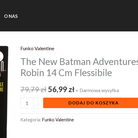
O NAS
Funko Valentine
ilość
Pierwotna
Aktualna
The New Batman Adventures
The
cena
cena
New
Robin 14 Cm Flessibile
Batman
wynosiła:
wynosi:
Adventures
79,79
zł
56,99
zł
+ Darmowa wysyłka
79,79 zł.
56,99 zł.
Bendable
DODAJ DO KOSZYKA
Figure
Robin
Kategoria:
Funko Valentine
14
Cm