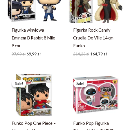
Figurka winylowa
Figurka Rock Candy
Eminem B Rabbit 8 Mile
Cruella De Ville 14 cm
9 cm
Funko
97,99
zł
69,99
zł
214,23
zł
164,79
zł
Pierwotna
Aktualna
Pierwotna
Aktualna
cena
cena
cena
cena
Sale!
Sale!
Sale!
Sale!
wynosiła:
wynosi:
wynosiła:
wynosi:
444,59 zł.
341,99 zł.
457,59 zł.
351,99 zł.
Funko Pop One Piece –
Funko Pop Figurka