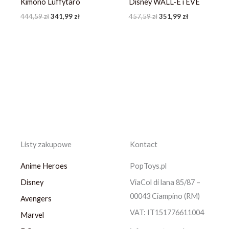
Kimono Luffytaro
Disney WALL-E i EVE
444,59
zł
341,99
zł
457,59
zł
351,99
zł
Listy zakupowe
Kontact
Anime Heroes
PopToys.pl
Disney
ViaCol di lana 85/87 –
00043 Ciampino (RM)
Avengers
VAT: IT151776611004
Marvel