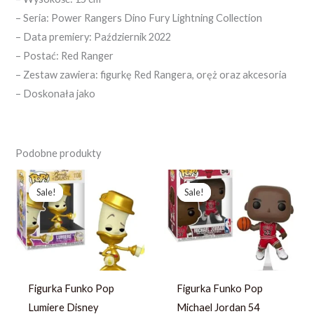
– Seria: Power Rangers Dino Fury Lightning Collection
– Data premiery: Październik 2022
– Postać: Red Ranger
– Zestaw zawiera: figurkę Red Rangera, oręż oraz akcesoria
– Doskonała jako
Podobne produkty
Pierwotna
Aktualna
Pierwotna
Aktualna
cena
cena
cena
cena
Sale!
Sale!
Sale!
Sale!
wynosiła:
wynosi:
wynosiła:
wynosi:
253,23 zł.
194,79 zł.
243,61 zł.
187,39 zł.
Figurka Funko Pop
Figurka Funko Pop
Lumiere Disney
Michael Jordan 54