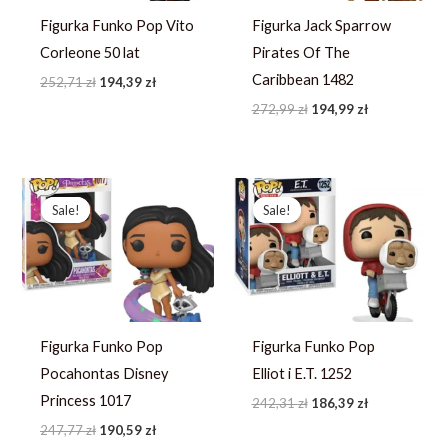
Figurka Funko Pop Vito
Figurka Jack Sparrow
Corleone 50 lat
Pirates Of The
Caribbean 1482
252,71
zł
194,39
zł
272,99
zł
194,99
zł
Pierwotna
Aktualna
Pierwotna
Aktualna
cena
cena
cena
cena
Sale!
Sale!
Sale!
Sale!
wynosiła:
wynosi:
wynosiła:
wynosi:
247,77 zł.
190,59 zł.
242,31 zł.
186,39 zł.
Figurka Funko Pop
Figurka Funko Pop
Pocahontas Disney
Elliot i E.T. 1252
Princess 1017
242,31
zł
186,39
zł
247,77
zł
190,59
zł