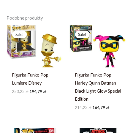
Podobne produkty
Pierwotna
Aktualna
Pierwotna
Aktualna
cena
cena
cena
cena
Sale!
Sale!
Sale!
Sale!
wynosiła:
wynosi:
wynosiła:
wynosi:
253,23 zł.
194,79 zł.
214,23 zł.
164,79 zł.
Figurka Funko Pop
Figurka Funko Pop
Lumiere Disney
Harley Quinn Batman
Black Light Glow Special
253,23
zł
194,79
zł
Edition
214,23
zł
164,79
zł
Pierwotna
Aktualna
Pierwotna
Aktualna