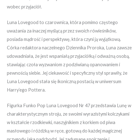
wobec przyjaciół.
Luna Lovegood to czarownica, która pomimo częstego
uważania za inaczej myślącą przez swoich rówieśników,
posiada mądrość i perspektywę, która czyni ją wyjątkową.
Córka redaktora naczelnego Dziennika Proroka, Luna zawsze
udowadniała, że jest wspaniałą przyjaciółką i odważną osobą,
stawiając czoła wyzwaniom z podziwianą opanowaniem i
pewnością siebie. Jej ciekawość i specyficzny styl sprawiły, że
Luna Lovegood stała się ikoniczną postacią w uniwersum
Harry’ego Pottera.
Figurka Funko Pop Luna Lovegood Nr 47 przedstawia Lunę w
charakterystycznym stroju, ze swoimi wyrazistymi kolczykami
w kształcie rzodkiewki, naszyjnikiem z korkiem od piwa
masłowego i różdżką w ręce, gotową do każdej magicznej
przygody, jaka nadchodzi. Jej zadumane spojrzenie i