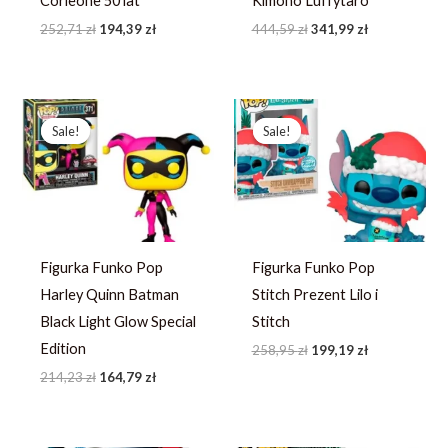
Corleone 50 lat
Kimono Luffytaro
252,71
zł
194,39
zł
444,59
zł
341,99
zł
Pierwotna
Aktualna
Pierwotna
Aktualna
cena
cena
cena
cena
Sale!
Sale!
Sale!
Sale!
wynosiła:
wynosi:
wynosiła:
wynosi:
214,23 zł.
164,79 zł.
258,95 zł.
199,19 zł.
Figurka Funko Pop
Figurka Funko Pop
Harley Quinn Batman
Stitch Prezent Lilo i
Black Light Glow Special
Stitch
Edition
258,95
zł
199,19
zł
214,23
zł
164,79
zł