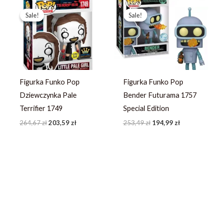
Pierwotna
Aktualna
Pierwotna
Aktualna
cena
cena
cena
cena
Sale!
Sale!
Sale!
Sale!
wynosiła:
wynosi:
wynosiła:
wynosi:
264,67 zł.
203,59 zł.
253,49 zł.
194,99 zł.
Figurka Funko Pop
Figurka Funko Pop
Dziewczynka Pale
Bender Futurama 1757
Terrifier 1749
Special Edition
264,67
zł
203,59
zł
253,49
zł
194,99
zł