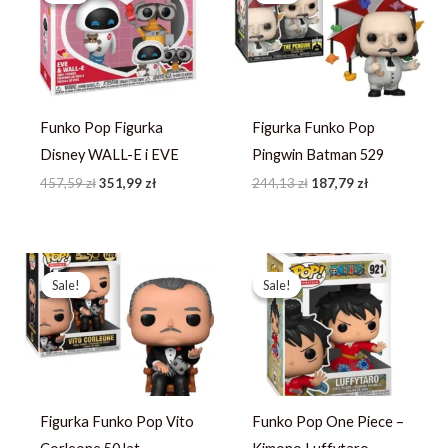
457,59 zł.
351,99 zł.
244,13 zł.
187,79 zł.
Funko Pop Figurka
Figurka Funko Pop
Disney WALL-E i EVE
Pingwin Batman 529
457,59
zł
351,99
zł
244,13
zł
187,79
zł
Pierwotna
Aktualna
Pierwotna
Aktualna
cena
cena
cena
cena
Sale!
Sale!
Sale!
Sale!
wynosiła:
wynosi:
wynosiła:
wynosi:
252,71 zł.
194,39 zł.
444,59 zł.
341,99 zł.
Figurka Funko Pop Vito
Funko Pop One Piece –