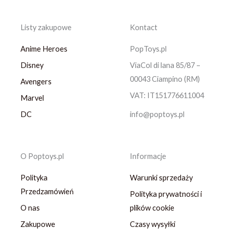
Listy zakupowe
Kontact
Anime Heroes
PopToys.pl
Disney
ViaCol di lana 85/87 –
00043 Ciampino (RM)
Avengers
VAT: IT151776611004
Marvel
DC
info@poptoys.pl
O Poptoys.pl
Informacje
Polityka
Warunki sprzedaży
Przedzamówień
Polityka prywatności i
O nas
plików cookie
Zakupowe
Czasy wysyłki