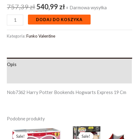
757,39
zł
540,99
zł
+ Darmowa wysyłka
DODAJ DO KOSZYKA
Kategoria:
Funko Valentine
Opis
Opinie (0)
Nob7362 Harry Potter Bookends Hogwarts Express 19 Cm
Podobne produkty
Pierwotna
Aktualna
Pierwotna
Aktualna
cena
cena
cena
cena
Sale!
Sale!
Sale!
Sale!
wynosiła:
wynosi:
wynosiła:
wynosi: