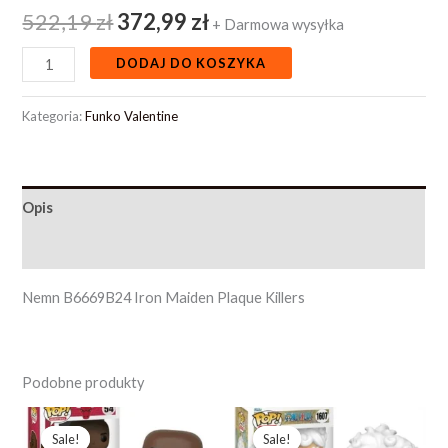
522,19
zł
372,99
zł
+ Darmowa wysyłka
DODAJ DO KOSZYKA
Kategoria:
Funko Valentine
Opis
Opinie (0)
Nemn B6669B24 Iron Maiden Plaque Killers
Podobne produkty
Pierwotna
Aktualna
Pierwotna
Aktualna
cena
cena
cena
cena
Sale!
Sale!
Sale!
Sale!
wynosiła:
wynosi:
wynosiła:
wynosi: