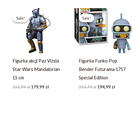
Pierwotna
Aktualna
Pierwotna
Aktualna
cena
cena
cena
cena
Sale!
Sale!
Sale!
Sale!
wynosiła:
wynosi:
wynosiła:
wynosi:
251,99 zł.
179,99 zł.
253,49 zł.
194,99 zł.
Figurka akcji Paz Vizsla
Figurka Funko Pop
Star Wars Mandalorian
Bender Futurama 1757
15 cm
Special Edition
251,99
zł
179,99
zł
253,49
zł
194,99
zł