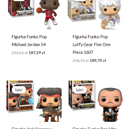
243,61 zł.
187,39 zł.
246,73 zł.
189,79 zł.
Figurka Funko Pop
Figurka Funko Pop
Michael Jordan 54
Luffy Gear Five One
Piece 1607
243,61
zł
187,39
zł
246,73
zł
189,79
zł
Pierwotna
Aktualna
Pierwotna
Aktualna
cena
cena
cena
cena
Sale!
Sale!
Sale!
Sale!
wynosiła:
wynosi:
wynosiła:
wynosi:
272,99 zł.
194,99 zł.
252,71 zł.
194,39 zł.