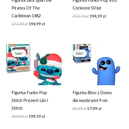
Figurka Jack Sparrow
Figurka Funko Pop Vito
Pirates Of The
Corleone 50 lat
Caribbean 1482
252,71
zł
194,39
zł
272,99
zł
194,99
zł
Pierwotna
Aktualna
Pierwotna
Aktualna
cena
cena
cena
cena
Sale!
Sale!
Sale!
Sale!
wynosiła:
wynosi:
wynosiła:
wynosi:
258,95 zł.
199,19 zł.
81,19 zł.
57,99 zł.
Figurka Funko Pop
Figurka Bloo z Domu
Stitch Prezent Lilo i
dla wyobraźni 9 cm
Stitch
81,19
zł
57,99
zł
258,95
zł
199,19
zł