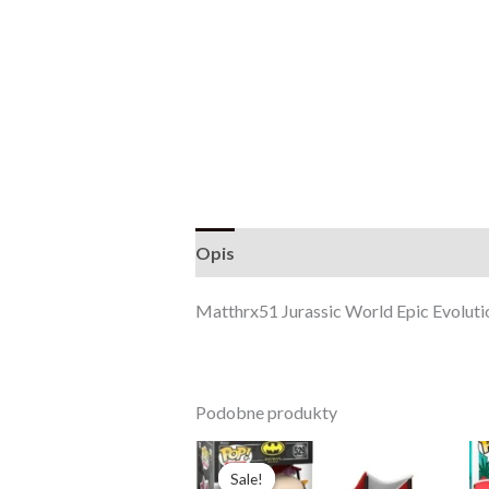
Opis
Opinie (0)
Matthrx51 Jurassic World Epic Evoluti
Podobne produkty
Pierwotna
Aktualna
cena
cena
Sale!
Sale!
wynosiła:
wynosi: