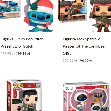
258,95 zł.
199,19 zł.
272,99 zł.
194,99 zł.
Figurka Funko Pop Stitch
Figurka Jack Sparrow
Prezent Lilo i Stitch
Pirates Of The Caribbean
1482
258,95
zł
199,19
zł
272,99
zł
194,99
zł
Pierwotna
Aktualna
cena
cena
Sale!
Sale!
wynosiła:
wynosi:
457,59 zł.
351,99 zł.