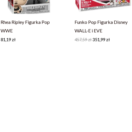
Rhea Ripley Figurka Pop
Funko Pop Figurka Disney
WWE
WALL-E i EVE
81,19
zł
457,59
zł
351,99
zł