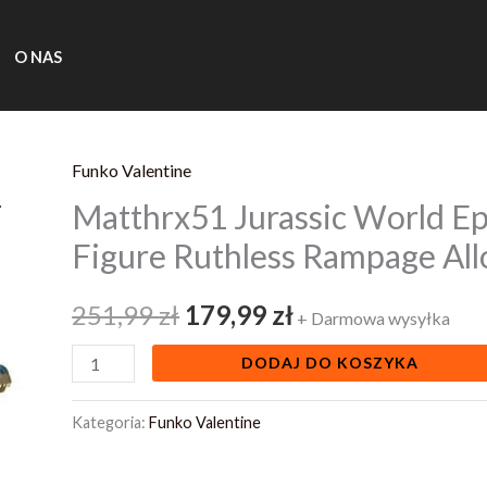
O NAS
Funko Valentine
ilość
Pierwotna
Aktualna
Matthrx51 Jurassic World Ep
Matthrx51
cena
cena
Jurassic
Figure Ruthless Rampage All
World
wynosiła:
wynosi:
Epic
251,99
zł
179,99
zł
+ Darmowa wysyłka
251,99 zł.
179,99 zł.
Evolution
DODAJ DO KOSZYKA
Action
Figure
Kategoria:
Funko Valentine
Ruthless
Rampage