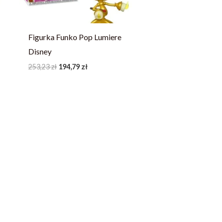
Figurka Funko Pop Lumiere
Disney
253,23
zł
194,79
zł