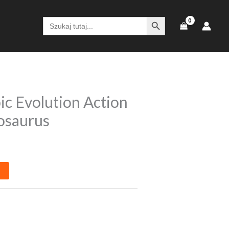
SEARCH BUTTON
Search
for:
ic Evolution Action
osaurus