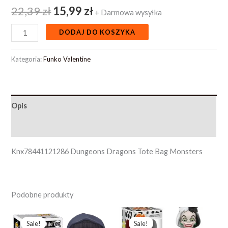
22,39
zł
15,99
zł
+ Darmowa wysyłka
DODAJ DO KOSZYKA
Kategoria:
Funko Valentine
Opis
Opinie (0)
Knx78441121286 Dungeons Dragons Tote Bag Monsters
Podobne produkty
Pierwotna
Aktualna
Pierwotna
Aktualna
cena
cena
cena
cena
Sale!
Sale!
Sale!
Sale!
wynosiła:
wynosi:
wynosiła:
wynosi: