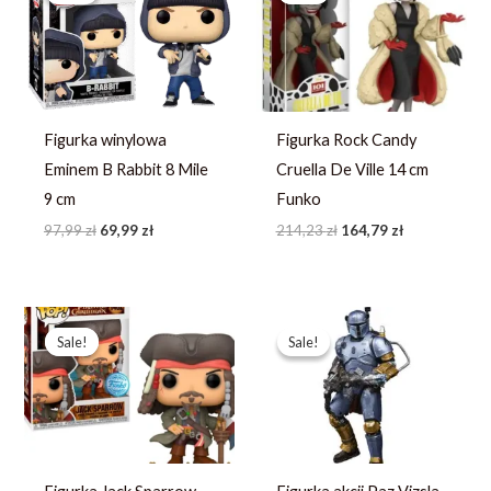
97,99 zł.
69,99 zł.
214,23 zł.
164,79 zł.
Figurka winylowa
Figurka Rock Candy
Eminem B Rabbit 8 Mile
Cruella De Ville 14 cm
9 cm
Funko
97,99
zł
69,99
zł
214,23
zł
164,79
zł
Pierwotna
Aktualna
Pierwotna
Aktualna
cena
cena
cena
cena
Sale!
Sale!
Sale!
Sale!
wynosiła:
wynosi:
wynosiła:
wynosi:
272,99 zł.
194,99 zł.
251,99 zł.
179,99 zł.