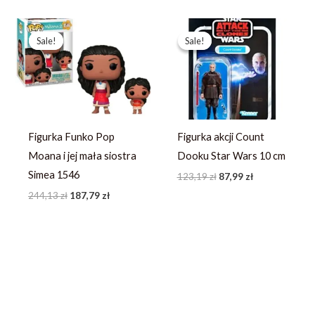
Pierwotna
Aktualna
Pierwotna
Aktualna
cena
cena
cena
cena
Sale!
Sale!
Sale!
Sale!
wynosiła:
wynosi:
wynosiła:
wynosi:
244,13 zł.
187,79 zł.
123,19 zł.
87,99 zł.
Figurka Funko Pop
Figurka akcji Count
Moana i jej mała siostra
Dooku Star Wars 10 cm
Simea 1546
123,19
zł
87,99
zł
244,13
zł
187,79
zł