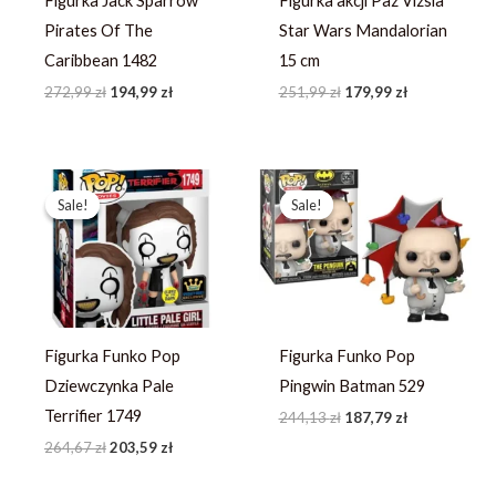
Figurka Jack Sparrow
Figurka akcji Paz Vizsla
Pirates Of The
Star Wars Mandalorian
Caribbean 1482
15 cm
272,99
zł
194,99
zł
251,99
zł
179,99
zł
Pierwotna
Aktualna
Pierwotna
Aktualna
cena
cena
cena
cena
Sale!
Sale!
Sale!
Sale!
wynosiła:
wynosi:
wynosiła:
wynosi:
264,67 zł.
203,59 zł.
244,13 zł.
187,79 zł.
Figurka Funko Pop
Figurka Funko Pop
Dziewczynka Pale
Pingwin Batman 529
Terrifier 1749
244,13
zł
187,79
zł
264,67
zł
203,59
zł