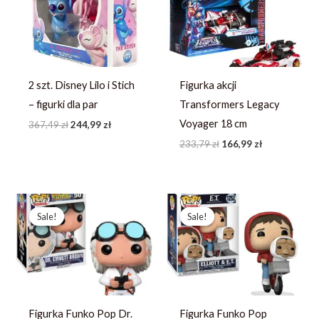
367,49 zł.
244,99 zł.
233,79 zł.
166,99 zł.
2 szt. Disney Lilo i Stich
Figurka akcji
– figurki dla par
Transformers Legacy
Voyager 18 cm
367,49
zł
244,99
zł
233,79
zł
166,99
zł
Pierwotna
Aktualna
Pierwotna
Aktualna
cena
cena
cena
cena
Sale!
Sale!
Sale!
Sale!
wynosiła:
wynosi:
wynosiła:
wynosi:
248,03 zł.
190,79 zł.
242,31 zł.
186,39 zł.
Figurka Funko Pop Dr.
Figurka Funko Pop