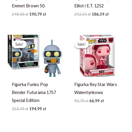
Emmet Brown 50.
Elliot i E.T. 1252
248,03
zł
190,79
zł
242,31
zł
186,39
zł
Pierwotna
Aktualna
Pierwotna
Aktualna
cena
cena
cena
cena
Sale!
Sale!
Sale!
Sale!
wynosiła:
wynosi:
wynosiła:
wynosi:
253,49 zł.
194,99 zł.
93,79 zł.
66,99 zł.
Figurka Funko Pop
Figurka Rey Star Wars
Bender Futurama 1757
Walentynkowa
Special Edition
93,79
zł
66,99
zł
253,49
zł
194,99
zł