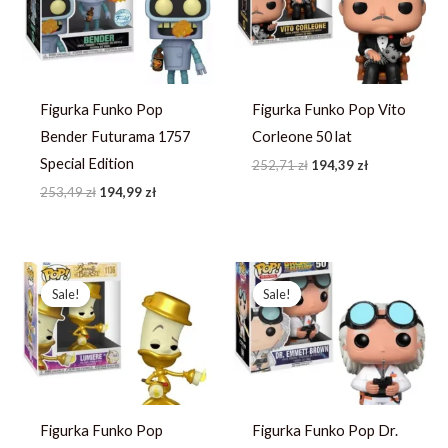
Figurka Funko Pop
Figurka Funko Pop Vito
Bender Futurama 1757
Corleone 50 lat
Special Edition
252,71
zł
194,39
zł
253,49
zł
194,99
zł
Pierwotna
Aktualna
Pierwotna
Aktualna
cena
cena
cena
cena
Sale!
Sale!
Sale!
Sale!
wynosiła:
wynosi:
wynosiła:
wynosi:
253,23 zł.
194,79 zł.
248,03 zł.
190,79 zł.
Figurka Funko Pop
Figurka Funko Pop Dr.