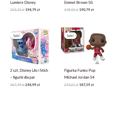
Lumiere Disney
Emmet Brown 50.
253,23
zł
194,79
zł
248,03
zł
190,79
zł
Pierwotna
Aktualna
Pierwotna
Aktualna
cena
cena
cena
cena
Sale!
Sale!
Sale!
Sale!
wynosiła:
wynosi:
wynosiła:
wynosi:
367,49 zł.
244,99 zł.
243,61 zł.
187,39 zł.
2 szt. Disney Lilo i Stich
Figurka Funko Pop
– figurki dla par
Michael Jordan 54
367,49
zł
244,99
zł
243,61
zł
187,39
zł