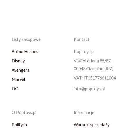
Listy zakupowe
Kontact
Anime Heroes
PopToys.pl
Disney
ViaCol di lana 85/87 –
00043 Ciampino (RM)
Avengers
VAT: IT151776611004
Marvel
DC
info@poptoys.pl
O Poptoys.pl
Informacje
Polityka
Warunki sprzedaży