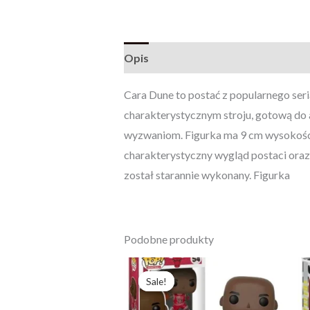
Opis
Opinie (0)
Cara Dune to postać z popularnego ser
charakterystycznym stroju, gotową do ak
wyzwaniom. Figurka ma 9 cm wysokości
charakterystyczny wygląd postaci oraz 
został starannie wykonany. Figurka
Podobne produkty
Pierwotna
Aktualna
cena
cena
Sale!
Sale!
wynosiła:
wynosi:
243,61 zł.
187,39 zł.