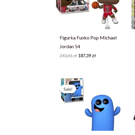
Figurka Funko Pop Michael
Jordan 54
243,61
zł
187,39
zł
Pierwotna
Aktualna
cena
cena
Sale!
Sale!
wynosiła:
wynosi:
81,19 zł.
57,99 zł.