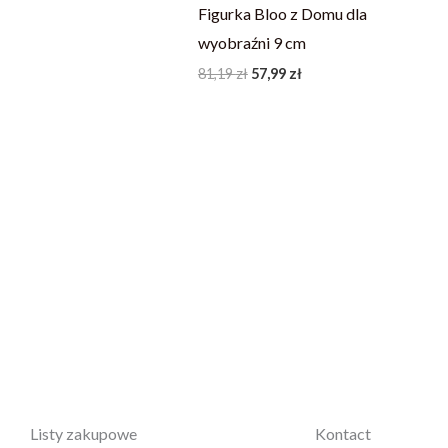
Figurka Bloo z Domu dla
wyobraźni 9 cm
81,19
zł
57,99
zł
Listy zakupowe
Kontact