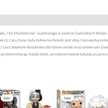
Cm
327
ialu „The Mandalorian” osadzonego w świecie Gwiezdnych Wojen.
cji. Cara Dune, była żołnierka Rebelii, jest silną i niezależną ko
 i jest idealnym dodatkiem dla fanów serialu oraz uniwersum Gw
jej determinację. Każdy detal, od odwzorowania tatuaży, po precy
Pierwotna
Aktualna
Pierwotna
Aktualna
cena
cena
cena
cena
Sale!
Sale!
Sale!
Sale!
wynosiła:
wynosi:
wynosiła:
wynosi:
214,23 zł.
164,79 zł.
246,73 zł.
189,79 zł.