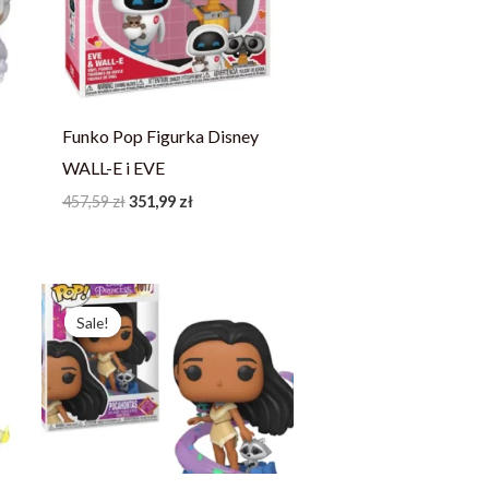
Funko Pop Figurka Disney
WALL-E i EVE
457,59
zł
351,99
zł
Pierwotna
Aktualna
cena
cena
Sale!
Sale!
wynosiła:
wynosi:
247,77 zł.
190,59 zł.