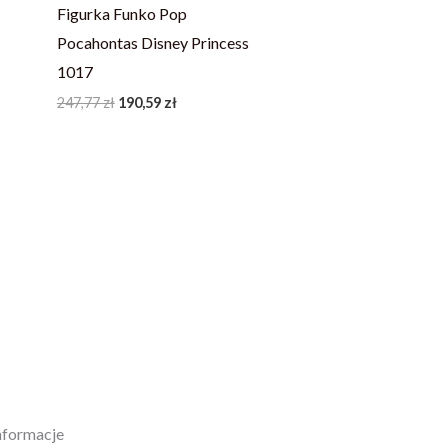
Figurka Funko Pop
Pocahontas Disney Princess
1017
247,77
zł
190,59
zł
nformacje