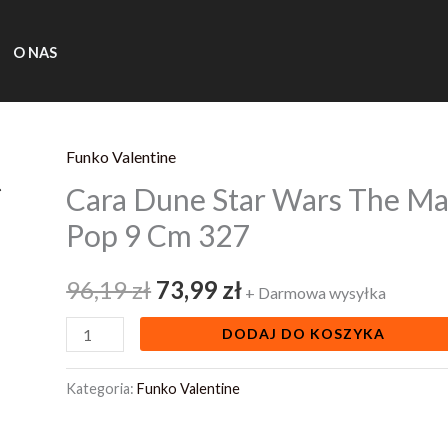
O NAS
Funko Valentine
ilość
Pierwotna
Aktualna
Cara Dune Star Wars The Ma
Cara
cena
cena
Dune
Pop 9 Cm 327
Star
wynosiła:
wynosi:
Wars
96,19
zł
73,99
zł
+ Darmowa wysyłka
96,19 zł.
73,99 zł.
The
DODAJ DO KOSZYKA
Mandalorian
Funko
Kategoria:
Funko Valentine
Pop
9