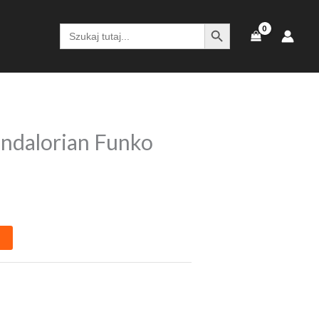
SEARCH BUTTON
Search
for:
ndalorian Funko