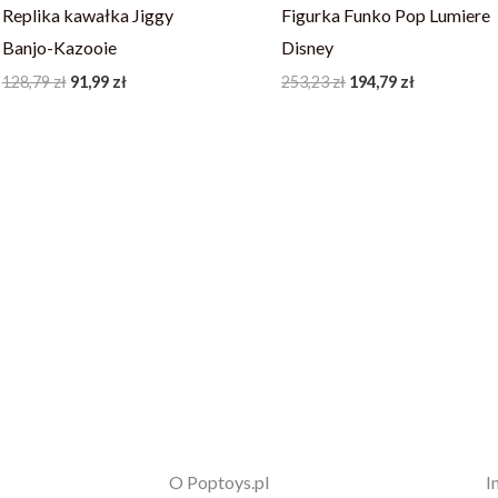
Replika kawałka Jiggy
Figurka Funko Pop Lumiere
Banjo-Kazooie
Disney
128,79
zł
91,99
zł
253,23
zł
194,79
zł
O Poptoys.pl
I