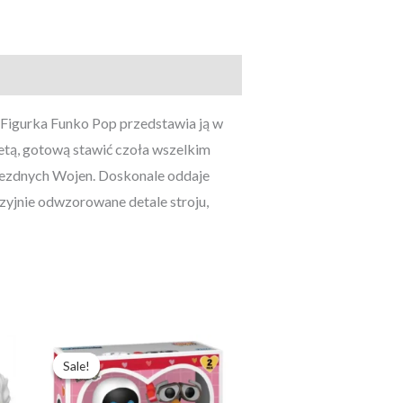
 Figurka Funko Pop przedstawia ją w
bietą, gotową stawić czoła wszelkim
iezdnych Wojen. Doskonale oddaje
zyjnie odwzorowane detale stroju,
Pierwotna
Aktualna
cena
cena
Sale!
Sale!
wynosiła:
wynosi:
457,59 zł.
351,99 zł.