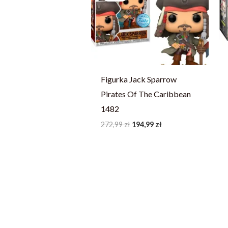
272,99 zł.
194,99 zł.
Figurka Jack Sparrow
Pirates Of The Caribbean
1482
272,99
zł
194,99
zł