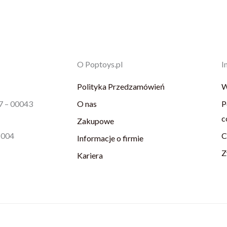
O Poptoys.pl
I
Polityka Przedzamówień
W
87 – 00043
O nas
P
c
Zakupowe
1004
C
Informacje o firmie
Z
Kariera