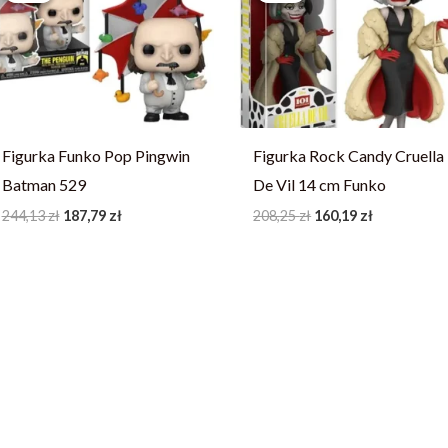
244,13 zł.
187,79 zł.
208,25 zł.
160,19 zł.
Figurka Funko Pop Pingwin
Figurka Rock Candy Cruella
Batman 529
De Vil 14 cm Funko
244,13
zł
187,79
zł
208,25
zł
160,19
zł