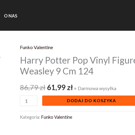
O NAS
Funko Valentine
ilość
Pierwotna
Aktualna
Harry Potter Pop Vinyl Figur
Harry
cena
cena
Potter
Weasley 9 Cm 124
Pop
wynosiła:
wynosi:
Vinyl
86,79
zł
61,99
zł
+ Darmowa wysyłka
86,79 zł.
61,99 zł.
Figure
DODAJ DO KOSZYKA
Holiday
Ron
Kategoria:
Funko Valentine
Weasley
9