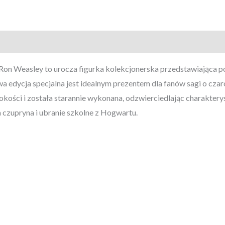
Cm
124
Ron Weasley to urocza figurka kolekcjonerska przedstawiająca pos
a edycja specjalna jest idealnym prezentem dla fanów sagi o cza
kości i została starannie wykonana, odzwierciedlając charaktery
czupryna i ubranie szkolne z Hogwartu.