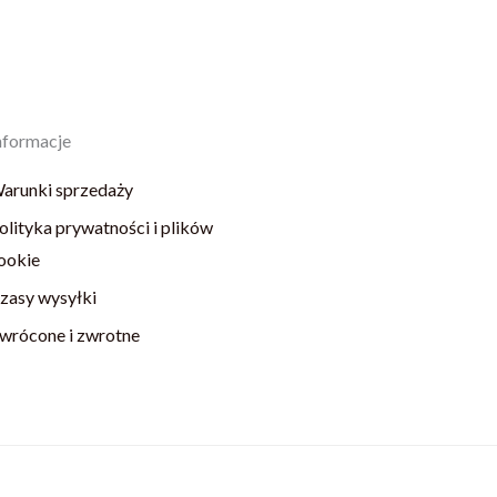
nformacje
arunki sprzedaży
olityka prywatności i plików
ookie
zasy wysyłki
wrócone i zwrotne