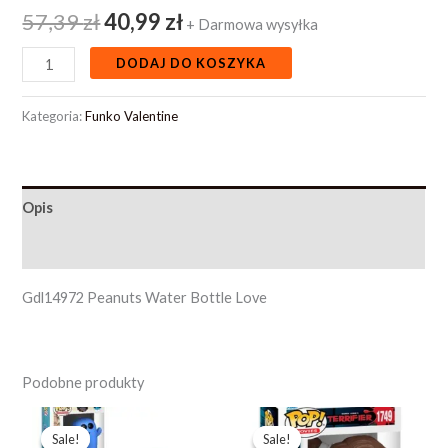
57,39
zł
40,99
zł
+ Darmowa wysyłka
DODAJ DO KOSZYKA
Kategoria:
Funko Valentine
Opis
Opinie (0)
Gdl14972 Peanuts Water Bottle Love
Podobne produkty
Pierwotna
Aktualna
Pierwotna
Aktualna
cena
cena
cena
cena
Sale!
Sale!
Sale!
Sale!
wynosiła:
wynosi:
wynosiła:
wynosi: