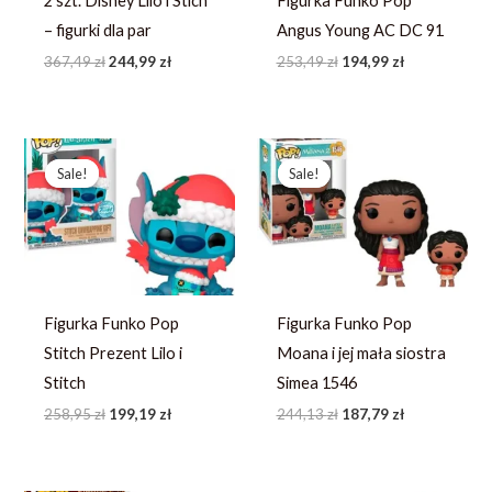
2 szt. Disney Lilo i Stich
Figurka Funko Pop
– figurki dla par
Angus Young AC DC 91
367,49
zł
244,99
zł
253,49
zł
194,99
zł
Pierwotna
Aktualna
Pierwotna
Aktualna
cena
cena
cena
cena
Sale!
Sale!
Sale!
Sale!
wynosiła:
wynosi:
wynosiła:
wynosi:
258,95 zł.
199,19 zł.
244,13 zł.
187,79 zł.
Figurka Funko Pop
Figurka Funko Pop
Stitch Prezent Lilo i
Moana i jej mała siostra
Stitch
Simea 1546
258,95
zł
199,19
zł
244,13
zł
187,79
zł