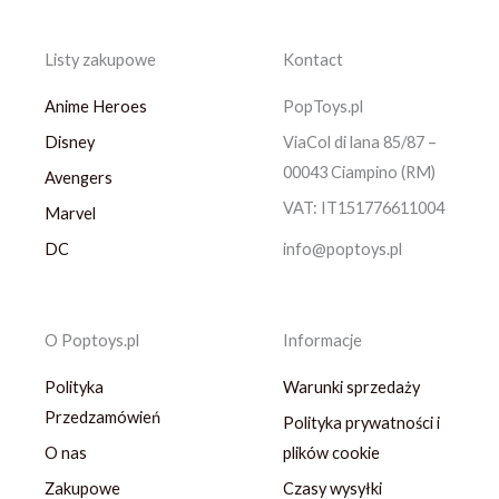
Listy zakupowe
Kontact
Anime Heroes
PopToys.pl
Disney
ViaCol di lana 85/87 –
00043 Ciampino (RM)
Avengers
VAT: IT151776611004
Marvel
DC
info@poptoys.pl
O Poptoys.pl
Informacje
Polityka
Warunki sprzedaży
Przedzamówień
Polityka prywatności i
O nas
plików cookie
Zakupowe
Czasy wysyłki