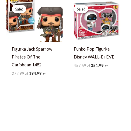
Pierwotna
Aktualna
Pierwotna
Aktualna
cena
cena
cena
cena
Sale!
Sale!
Sale!
Sale!
wynosiła:
wynosi:
wynosiła:
wynosi:
272,99 zł.
194,99 zł.
457,59 zł.
351,99 zł.
Figurka Jack Sparrow
Funko Pop Figurka
Pirates Of The
Disney WALL-E i EVE
Caribbean 1482
457,59
zł
351,99
zł
272,99
zł
194,99
zł