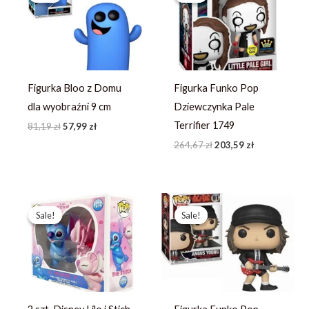
81,19 zł.
57,99 zł.
264,67 zł.
203,59 zł.
Figurka Bloo z Domu
Figurka Funko Pop
dla wyobraźni 9 cm
Dziewczynka Pale
Terrifier 1749
81,19
zł
57,99
zł
264,67
zł
203,59
zł
Pierwotna
Aktualna
Pierwotna
Aktualna
cena
cena
cena
cena
Sale!
Sale!
Sale!
Sale!
wynosiła:
wynosi:
wynosiła:
wynosi:
367,49 zł.
244,99 zł.
253,49 zł.
194,99 zł.