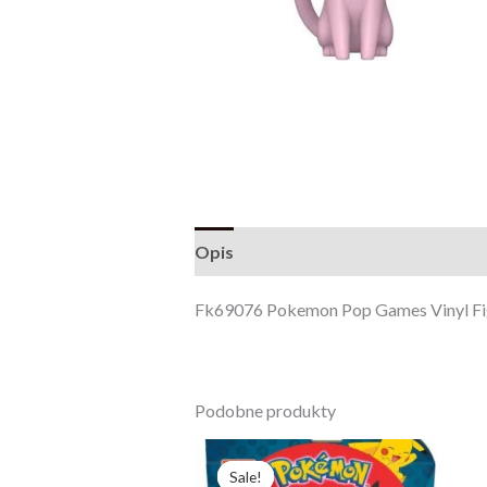
Opis
Opinie (0)
Fk69076 Pokemon Pop Games Vinyl Fi
Podobne produkty
Pierwotna
Aktualna
cena
cena
Sale!
Sale!
wynosiła:
wynosi: