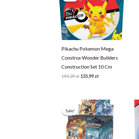
190,39 zł.
135,99 zł.
Pikachu Pokemon Mega
Construx Wonder Builders
Construction Set 10 Cm
190,39
zł
135,99
zł
Pierwotna
Aktualna
cena
cena
Sale!
Sale!
wynosiła:
wynosi:
109,19 zł.
77,99 zł.