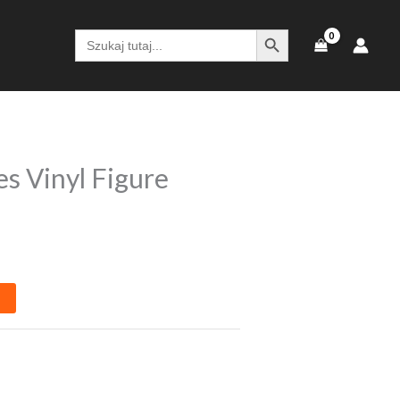
SEARCH BUTTON
Search
for:
 Vinyl Figure