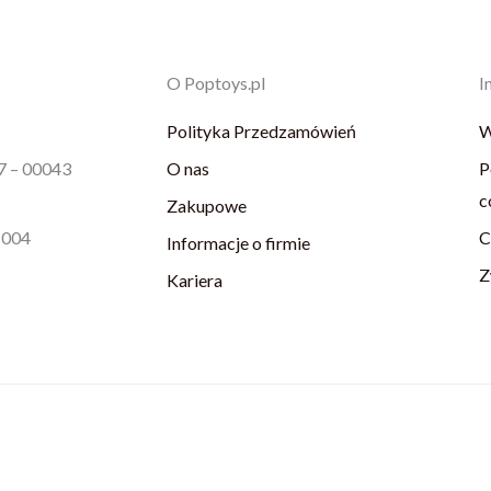
O Poptoys.pl
I
Polityka Przedzamówień
W
87 – 00043
O nas
P
c
Zakupowe
1004
C
Informacje o firmie
Z
Kariera