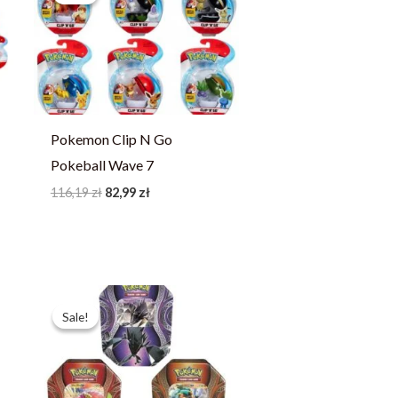
116,19 zł.
82,99 zł.
Pokemon Clip N Go
Pokeball Wave 7
116,19
zł
82,99
zł
Pierwotna
Aktualna
cena
cena
Sale!
Sale!
wynosiła:
wynosi:
183,39 zł.
130,99 zł.