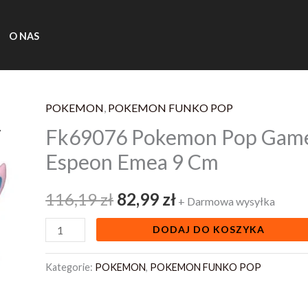
O NAS
POKEMON
,
POKEMON FUNKO POP
ilość
Pierwotna
Aktualna
Fk69076 Pokemon Pop Games
Fk69076
cena
cena
Pokemon
Espeon Emea 9 Cm
Pop
wynosiła:
wynosi:
Games
116,19
zł
82,99
zł
+ Darmowa wysyłka
116,19 zł.
82,99 zł.
Vinyl
DODAJ DO KOSZYKA
Figure
Espeon
Kategorie:
POKEMON
,
POKEMON FUNKO POP
Emea
9