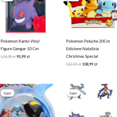
134,39 zł.
95,99 zł.
152,59 zł.
108,99 zł.
Pokemon Kanto Vinyl
Pokemon Peluche 20Cm
Figure Gengar 10 Cm
Edizione Natalizia
Christmas Special
134,39
zł
95,99
zł
152,59
zł
108,99
zł
Pierwotna
Aktualna
Pierwotna
Aktualna
cena
cena
cena
cena
Sale!
Sale!
Sale!
Sale!
wynosiła:
wynosi:
wynosiła:
wynosi:
116,19 zł.
82,99 zł.
121,79 zł.
86,99 zł.