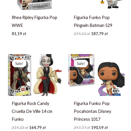
Rhea Ripley Figurka Pop
Figurka Funko Pop
WWE
Pingwin Batman 529
81,19
zł
244,13
zł
187,79
zł
Pierwotna
Aktualna
Pierwotna
Aktualna
cena
cena
cena
cena
Sale!
Sale!
Sale!
Sale!
wynosiła:
wynosi:
wynosiła:
wynosi:
214,23 zł.
164,79 zł.
247,77 zł.
190,59 zł.
Figurka Rock Candy
Figurka Funko Pop
Cruella De Ville 14 cm
Pocahontas Disney
Funko
Princess 1017
214,23
zł
164,79
zł
247,77
zł
190,59
zł