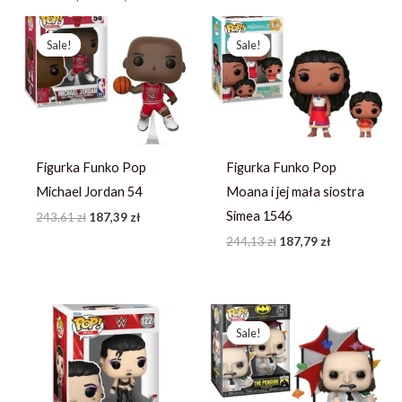
Pierwotna
Aktualna
Pierwotna
Aktualna
cena
cena
cena
cena
Sale!
Sale!
Sale!
Sale!
wynosiła:
wynosi:
wynosiła:
wynosi:
243,61 zł.
187,39 zł.
244,13 zł.
187,79 zł.
Figurka Funko Pop
Figurka Funko Pop
Michael Jordan 54
Moana i jej mała siostra
Simea 1546
243,61
zł
187,39
zł
244,13
zł
187,79
zł
Pierwotna
Aktualna
cena
cena
Sale!
Sale!
wynosiła:
wynosi:
244,13 zł.
187,79 zł.