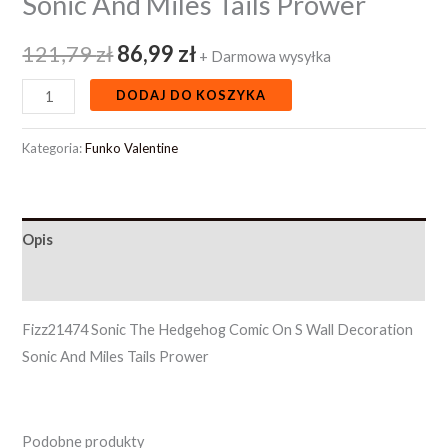
Sonic And Miles Tails Prower
121,79
zł
86,99
zł
+ Darmowa wysyłka
DODAJ DO KOSZYKA
Kategoria:
Funko Valentine
Opis
Opinie (0)
Fizz21474 Sonic The Hedgehog Comic On S Wall Decoration
Sonic And Miles Tails Prower
Podobne produkty