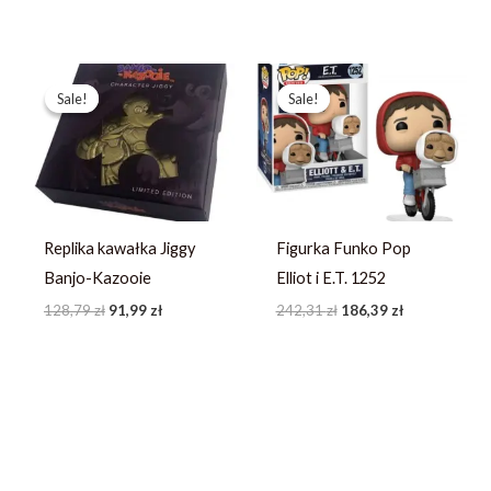
Pierwotna
Aktualna
Pierwotna
Aktualna
cena
cena
cena
cena
Sale!
Sale!
Sale!
Sale!
wynosiła:
wynosi:
wynosiła:
wynosi:
128,79 zł.
91,99 zł.
242,31 zł.
186,39 zł.
Replika kawałka Jiggy
Figurka Funko Pop
Banjo-Kazooie
Elliot i E.T. 1252
128,79
zł
91,99
zł
242,31
zł
186,39
zł