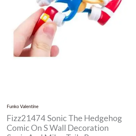
And
Miles
Tails
Prower
Funko Valentine
Fizz21474 Sonic The Hedgehog
Comic On S Wall Decoration