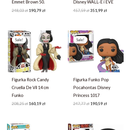
Emmet Brown 50.
Disney WALL-E i EVE
248,03
zł
190,79
zł
457,59
zł
351,99
zł
Pierwotna
Aktualna
Pierwotna
Aktualna
cena
cena
cena
cena
Sale!
Sale!
Sale!
Sale!
wynosiła:
wynosi:
wynosiła:
wynosi:
208,25 zł.
160,19 zł.
247,77 zł.
190,59 zł.
Figurka Rock Candy
Figurka Funko Pop
Cruella De Vil 14 cm
Pocahontas Disney
Funko
Princess 1017
208,25
zł
160,19
zł
247,77
zł
190,59
zł
Pierwotna
Aktualna
Pierwotna
Aktualna