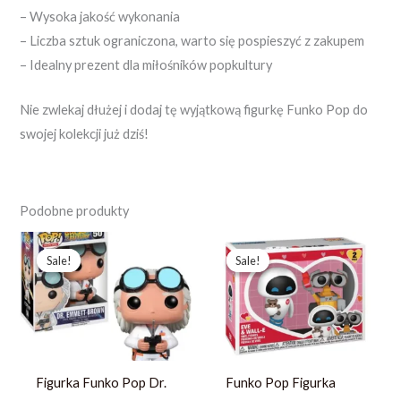
– Wysoka jakość wykonania
– Liczba sztuk ograniczona, warto się pospieszyć z zakupem
– Idealny prezent dla miłośników popkultury
Nie zwlekaj dłużej i dodaj tę wyjątkową figurkę Funko Pop do
swojej kolekcji już dziś!
Podobne produkty
Pierwotna
Aktualna
Pierwotna
Aktualna
cena
cena
cena
cena
Sale!
Sale!
Sale!
Sale!
wynosiła:
wynosi:
wynosiła:
wynosi:
248,03 zł.
190,79 zł.
457,59 zł.
351,99 zł.
Figurka Funko Pop Dr.
Funko Pop Figurka