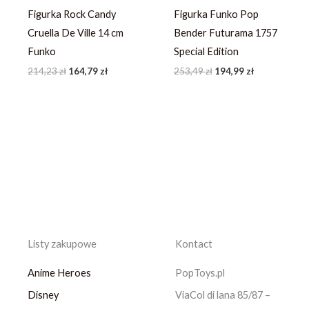
Figurka Rock Candy
Figurka Funko Pop
Cruella De Ville 14 cm
Bender Futurama 1757
Funko
Special Edition
214,23
zł
164,79
zł
253,49
zł
194,99
zł
Listy zakupowe
Kontact
Anime Heroes
PopToys.pl
Disney
ViaCol di lana 85/87 –