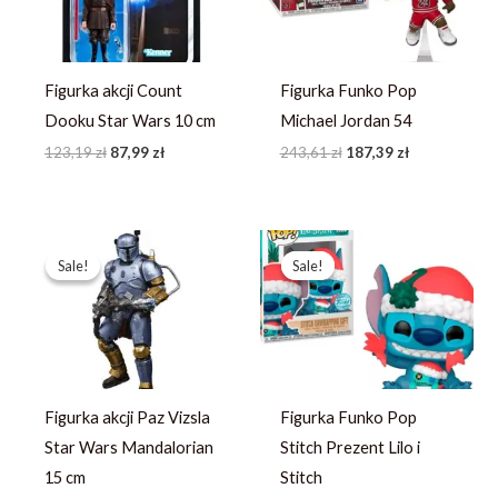
Figurka akcji Count
Figurka Funko Pop
Dooku Star Wars 10 cm
Michael Jordan 54
123,19
zł
87,99
zł
243,61
zł
187,39
zł
Pierwotna
Aktualna
Pierwotna
Aktualna
cena
cena
cena
cena
Sale!
Sale!
Sale!
Sale!
wynosiła:
wynosi:
wynosiła:
wynosi:
251,99 zł.
179,99 zł.
258,95 zł.
199,19 zł.
Figurka akcji Paz Vizsla
Figurka Funko Pop
Star Wars Mandalorian
Stitch Prezent Lilo i
15 cm
Stitch