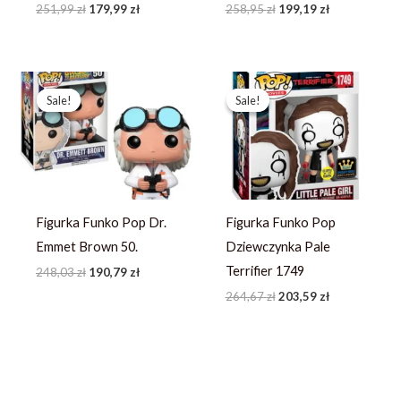
251,99
zł
179,99
zł
258,95
zł
199,19
zł
Pierwotna
Aktualna
Pierwotna
Aktualna
cena
cena
cena
cena
Sale!
Sale!
Sale!
Sale!
wynosiła:
wynosi:
wynosiła:
wynosi:
248,03 zł.
190,79 zł.
264,67 zł.
203,59 zł.
Figurka Funko Pop Dr.
Figurka Funko Pop
Emmet Brown 50.
Dziewczynka Pale
Terrifier 1749
248,03
zł
190,79
zł
264,67
zł
203,59
zł