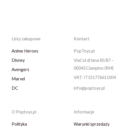
Listy zakupowe
Kontact
Anime Heroes
PopToys.pl
Disney
ViaCol di lana 85/87 –
00043 Ciampino (RM)
Avengers
VAT: IT151776611004
Marvel
DC
info@poptoys.pl
O Poptoys.pl
Informacje
Polityka
Warunki sprzedaży