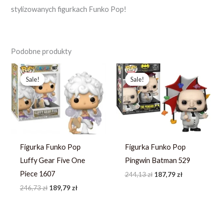
stylizowanych figurkach Funko Pop!
Podobne produkty
Pierwotna
Aktualna
Pierwotna
Aktualna
cena
cena
cena
cena
Sale!
Sale!
Sale!
Sale!
wynosiła:
wynosi:
wynosiła:
wynosi:
246,73 zł.
189,79 zł.
244,13 zł.
187,79 zł.
Figurka Funko Pop
Figurka Funko Pop
Luffy Gear Five One
Pingwin Batman 529
Piece 1607
244,13
zł
187,79
zł
246,73
zł
189,79
zł