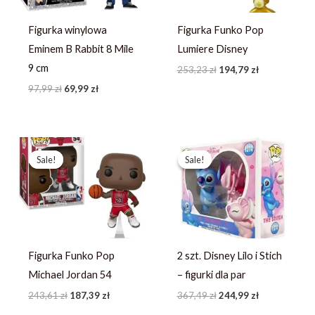
Figurka winylowa
Figurka Funko Pop
Eminem B Rabbit 8 Mile
Lumiere Disney
9 cm
253,23
zł
194,79
zł
97,99
zł
69,99
zł
Pierwotna
Aktualna
Pierwotna
Aktualna
cena
cena
cena
cena
Sale!
Sale!
Sale!
Sale!
wynosiła:
wynosi:
wynosiła:
wynosi:
243,61 zł.
187,39 zł.
367,49 zł.
244,99 zł.
Figurka Funko Pop
2 szt. Disney Lilo i Stich
Michael Jordan 54
– figurki dla par
243,61
zł
187,39
zł
367,49
zł
244,99
zł