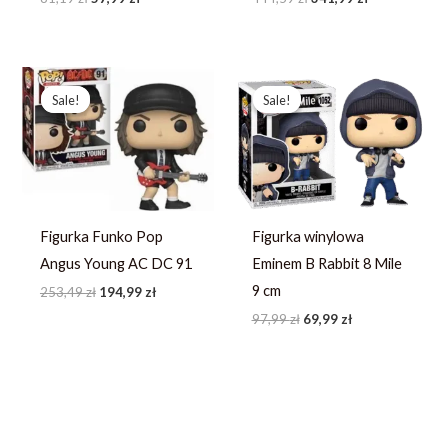
Pierwotna
Aktualna
Pierwotna
Aktualna
cena
cena
cena
cena
Sale!
Sale!
Sale!
Sale!
wynosiła:
wynosi:
wynosiła:
wynosi:
253,49 zł.
194,99 zł.
97,99 zł.
69,99 zł.
Figurka Funko Pop
Figurka winylowa
Angus Young AC DC 91
Eminem B Rabbit 8 Mile
9 cm
253,49
zł
194,99
zł
97,99
zł
69,99
zł