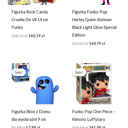
Figurka Rock Candy
Figurka Funko Pop
Cruella De Vil 14 cm
Harley Quinn Batman
Funko
Black Light Glow Special
Edition
208,25
zł
160,19
zł
214,23
zł
164,79
zł
Pierwotna
Aktualna
Pierwotna
Aktualna
cena
cena
cena
cena
Sale!
Sale!
Sale!
Sale!
wynosiła:
wynosi:
wynosiła:
wynosi:
81,19 zł.
57,99 zł.
444,59 zł.
341,99 zł.
Figurka Bloo z Domu
Funko Pop One Piece –
dla wyobraźni 9 cm
Kimono Luffytaro
81,19
zł
57,99
zł
444,59
zł
341,99
zł