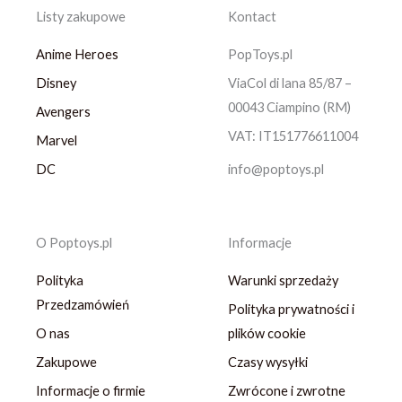
Listy zakupowe
Kontact
Anime Heroes
PopToys.pl
Disney
ViaCol di lana 85/87 –
00043 Ciampino (RM)
Avengers
VAT: IT151776611004
Marvel
DC
info@poptoys.pl
O Poptoys.pl
Informacje
Polityka
Warunki sprzedaży
Przedzamówień
Polityka prywatności i
O nas
plików cookie
Zakupowe
Czasy wysyłki
Informacje o firmie
Zwrócone i zwrotne