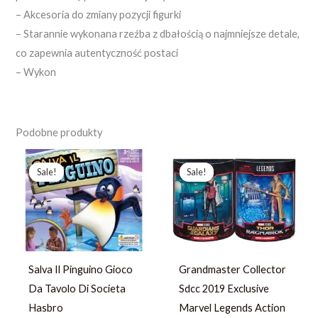
– Akcesoria do zmiany pozycji figurki
– Starannie wykonana rzeźba z dbałością o najmniejsze detale,
co zapewnia autentyczność postaci
– Wykon
Podobne produkty
Pierwotna
Aktualna
Pierwotna
Aktualna
cena
cena
cena
cena
Sale!
Sale!
Sale!
Sale!
wynosiła:
wynosi:
wynosiła:
wynosi:
124,48 zł.
82,99 zł.
525,78 zł.
238,99 zł.
Salva Il Pinguino Gioco
Grandmaster Collector
Da Tavolo Di Societa
Sdcc 2019 Exclusive
Hasbro
Marvel Legends Action