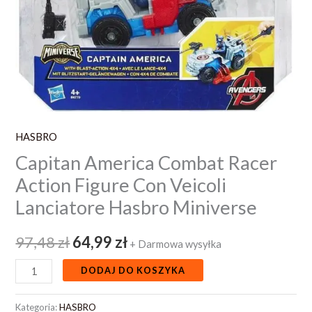
Miniverse
HASBRO
Capitan America Combat Racer
Action Figure Con Veicoli
Lanciatore Hasbro Miniverse
97,48
zł
64,99
zł
+ Darmowa wysyłka
DODAJ DO KOSZYKA
Kategoria:
HASBRO