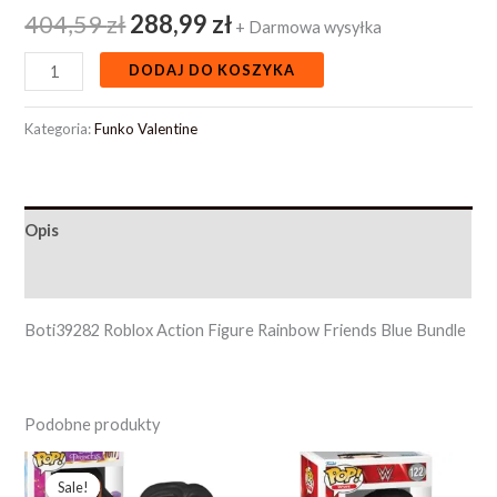
404,59
zł
288,99
zł
+ Darmowa wysyłka
DODAJ DO KOSZYKA
Kategoria:
Funko Valentine
Opis
Opinie (0)
Boti39282 Roblox Action Figure Rainbow Friends Blue Bundle
Podobne produkty
Pierwotna
Aktualna
cena
cena
Sale!
Sale!
wynosiła:
wynosi: