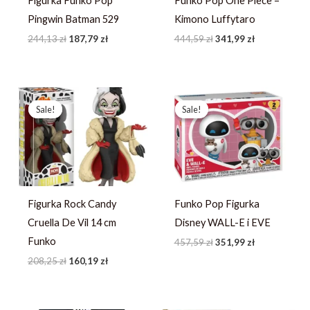
Figurka Funko Pop
Funko Pop One Piece –
Pingwin Batman 529
Kimono Luffytaro
244,13
zł
187,79
zł
444,59
zł
341,99
zł
Pierwotna
Aktualna
Pierwotna
Aktualna
cena
cena
cena
cena
Sale!
Sale!
Sale!
Sale!
wynosiła:
wynosi:
wynosiła:
wynosi:
208,25 zł.
160,19 zł.
457,59 zł.
351,99 zł.
Figurka Rock Candy
Funko Pop Figurka
Cruella De Vil 14 cm
Disney WALL-E i EVE
Funko
457,59
zł
351,99
zł
208,25
zł
160,19
zł