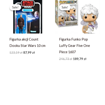
Pierwotna
Aktualna
Pierwotna
Aktualna
cena
cena
cena
cena
Sale!
Sale!
Sale!
Sale!
wynosiła:
wynosi:
wynosiła:
wynosi:
123,19 zł.
87,99 zł.
246,73 zł.
189,79 zł.
Figurka akcji Count
Figurka Funko Pop
Dooku Star Wars 10 cm
Luffy Gear Five One
Piece 1607
123,19
zł
87,99
zł
246,73
zł
189,79
zł