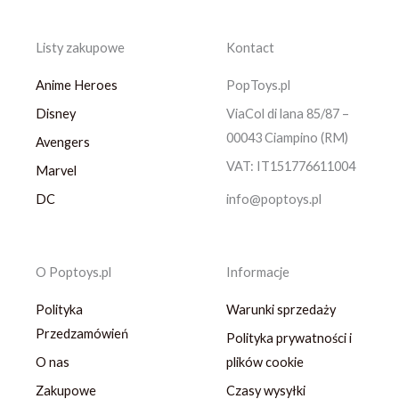
Listy zakupowe
Kontact
Anime Heroes
PopToys.pl
Disney
ViaCol di lana 85/87 –
00043 Ciampino (RM)
Avengers
VAT: IT151776611004
Marvel
DC
info@poptoys.pl
O Poptoys.pl
Informacje
Polityka
Warunki sprzedaży
Przedzamówień
Polityka prywatności i
O nas
plików cookie
Zakupowe
Czasy wysyłki