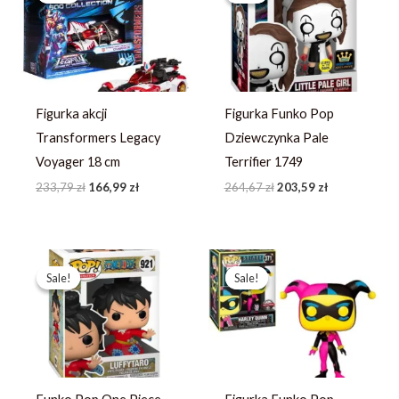
233,79 zł.
166,99 zł.
264,67 zł.
203,59 zł.
Figurka akcji
Figurka Funko Pop
Transformers Legacy
Dziewczynka Pale
Voyager 18 cm
Terrifier 1749
233,79
zł
166,99
zł
264,67
zł
203,59
zł
Pierwotna
Aktualna
Pierwotna
Aktualna
cena
cena
cena
cena
Sale!
Sale!
Sale!
Sale!
wynosiła:
wynosi:
wynosiła:
wynosi:
444,59 zł.
341,99 zł.
214,23 zł.
164,79 zł.