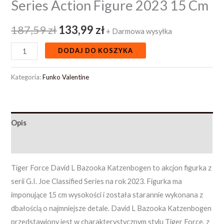
Series Action Figure 2023 15 Cm
187,59
zł
133,99
zł
+ Darmowa wysyłka
DODAJ DO KOSZYKA
Kategoria:
Funko Valentine
Opis
Opinie (0)
Tiger Force David L Bazooka Katzenbogen to akcjon figurka z
serii G.I. Joe Classified Series na rok 2023. Figurka ma
imponujące 15 cm wysokości i została starannie wykonana z
dbałością o najmniejsze detale. David L Bazooka Katzenbogen
przedstawiony jest w charakterystycznym stylu Tiger Force, z