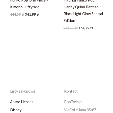
Funko Pop One Piece –
Figurka Funko Pop
Kimono Luffytaro
Harley Quinn Batman
Black Light Glow Special
444,59
zł
341,99
zł
Edition
214,23
zł
164,79
zł
Listy zakupowe
Kontact
Anime Heroes
PopToys.pl
Disney
ViaCol di lana 85/87 –