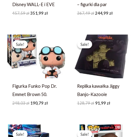
Disney WALL-E i EVE
– figurki dla par
457,59
zł
351,99
zł
367,49
zł
244,99
zł
Pierwotna
Aktualna
Pierwotna
Aktualna
cena
cena
cena
cena
Sale!
Sale!
Sale!
Sale!
wynosiła:
wynosi:
wynosiła:
wynosi:
248,03 zł.
190,79 zł.
128,79 zł.
91,99 zł.
Figurka Funko Pop Dr.
Replika kawałka Jiggy
Emmet Brown 50.
Banjo-Kazooie
248,03
zł
190,79
zł
128,79
zł
91,99
zł
Pierwotna
Aktualna
Pierwotna
Aktualna
cena
cena
cena
cena
Sale!
Sale!
Sale!
Sale!
wynosiła:
wynosi:
wynosiła:
wynosi: