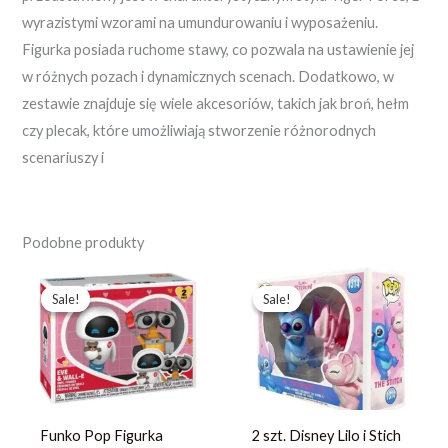
wyrazistymi wzorami na umundurowaniu i wyposażeniu.
Figurka posiada ruchome stawy, co pozwala na ustawienie jej
w różnych pozach i dynamicznych scenach. Dodatkowo, w
zestawie znajduje się wiele akcesoriów, takich jak broń, hełm
czy plecak, które umożliwiają stworzenie różnorodnych
scenariuszy i
Podobne produkty
Pierwotna
Aktualna
Pierwotna
Aktualna
cena
cena
cena
cena
Sale!
Sale!
Sale!
Sale!
wynosiła:
wynosi:
wynosiła:
wynosi:
457,59 zł.
351,99 zł.
367,49 zł.
244,99 zł.
Funko Pop Figurka
2 szt. Disney Lilo i Stich