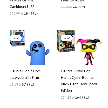
Pirates Of The
Walentynkowa
Caribbean 1482
93,79
zł
66,99
zł
272,99
zł
194,99
zł
Pierwotna
Aktualna
Pierwotna
Aktualna
cena
cena
cena
cena
Sale!
Sale!
Sale!
Sale!
wynosiła:
wynosi:
wynosiła:
wynosi:
81,19 zł.
57,99 zł.
214,23 zł.
164,79 zł.
Figurka Bloo z Domu
Figurka Funko Pop
dla wyobraźni 9 cm
Harley Quinn Batman
Black Light Glow Special
81,19
zł
57,99
zł
Edition
214,23
zł
164,79
zł