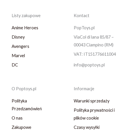
Listy zakupowe
Kontact
Anime Heroes
PopToys.pl
Disney
ViaCol di lana 85/87 –
00043 Ciampino (RM)
Avengers
VAT: IT151776611004
Marvel
DC
info@poptoys.pl
O Poptoys.pl
Informacje
Polityka
Warunki sprzedaży
Przedzamówień
Polityka prywatności i
O nas
plików cookie
Zakupowe
Czasy wysyłki