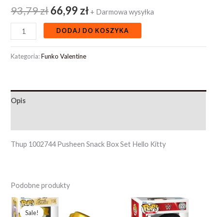
93,79
zł
66,99
zł
+ Darmowa wysyłka
DODAJ DO KOSZYKA
Kategoria:
Funko Valentine
Opis
Opinie (0)
Thup 1002744 Pusheen Snack Box Set Hello Kitty
Podobne produkty
Pierwotna
Aktualna
cena
cena
Sale!
Sale!
wynosiła:
wynosi: