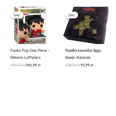
Pierwotna
Aktualna
Pierwotna
Aktualna
cena
cena
cena
cena
Sale!
Sale!
Sale!
Sale!
wynosiła:
wynosi:
wynosiła:
wynosi:
444,59 zł.
341,99 zł.
128,79 zł.
91,99 zł.
Funko Pop One Piece –
Replika kawałka Jiggy
Kimono Luffytaro
Banjo-Kazooie
444,59
zł
341,99
zł
128,79
zł
91,99
zł