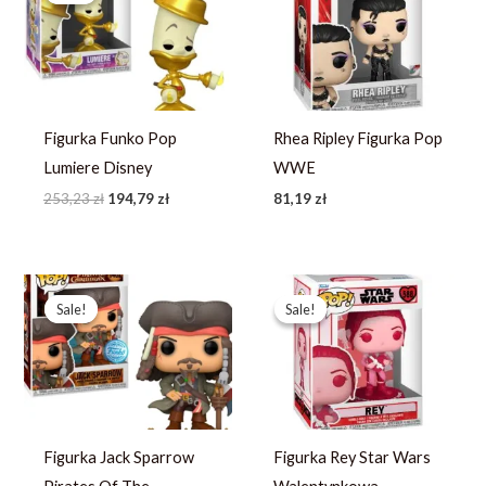
253,23 zł.
194,79 zł.
Figurka Funko Pop
Rhea Ripley Figurka Pop
Lumiere Disney
WWE
253,23
zł
194,79
zł
81,19
zł
Pierwotna
Aktualna
Pierwotna
Aktualna
cena
cena
cena
cena
Sale!
Sale!
Sale!
Sale!
wynosiła:
wynosi:
wynosiła:
wynosi:
272,99 zł.
194,99 zł.
93,79 zł.
66,99 zł.
Figurka Jack Sparrow
Figurka Rey Star Wars