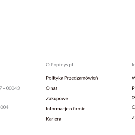
O Poptoys.pl
I
Polityka Przedzamówień
W
87 – 00043
O nas
P
c
Zakupowe
1004
C
Informacje o firmie
Z
Kariera