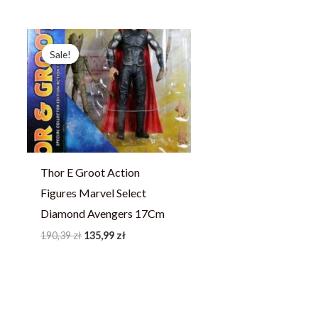
Pierwotna
Aktualna
cena
cena
Sale!
Sale!
wynosiła:
wynosi:
190,39 zł.
135,99 zł.
Thor E Groot Action
Figures Marvel Select
Diamond Avengers 17Cm
190,39
zł
135,99
zł