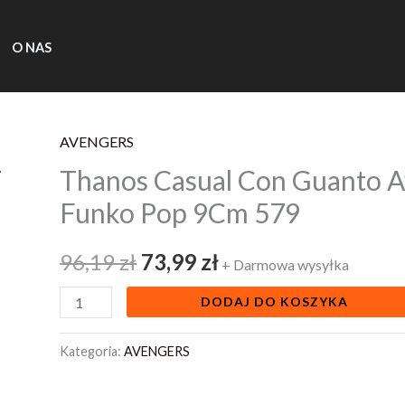
O NAS
AVENGERS
ilość
Pierwotna
Aktualna
Thanos Casual Con Guanto 
Thanos
cena
cena
Casual
Funko Pop 9Cm 579
Con
wynosiła:
wynosi:
Guanto
96,19
zł
73,99
zł
+ Darmowa wysyłka
96,19 zł.
73,99 zł.
Avengers
DODAJ DO KOSZYKA
Endgame
Funko
Kategoria:
AVENGERS
Pop
9Cm