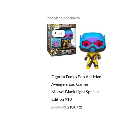
Podobne produkty
Pierwotna
Aktualna
cena
cena
Sale!
Sale!
wynosiła:
wynosi:
273,09 zł.
210,07 zł.
Figurka Funko Pop Ant Man
Avengers End Games
Marvel Black Light Special
Edition 910
273,09
zł
210,07
zł