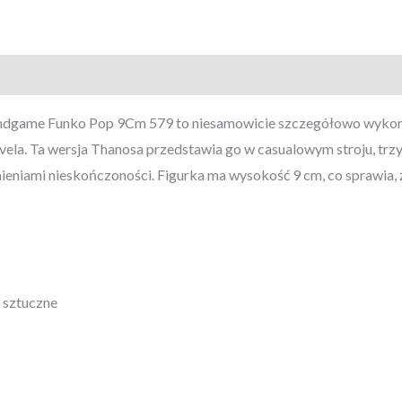
579
ndgame Funko Pop 9Cm 579 to niesamowicie szczegółowo wykonan
la. Ta wersja Thanosa przedstawia go w casualowym stroju, trz
ieniami nieskończoności. Figurka ma wysokość 9 cm, co sprawia, 
 sztuczne