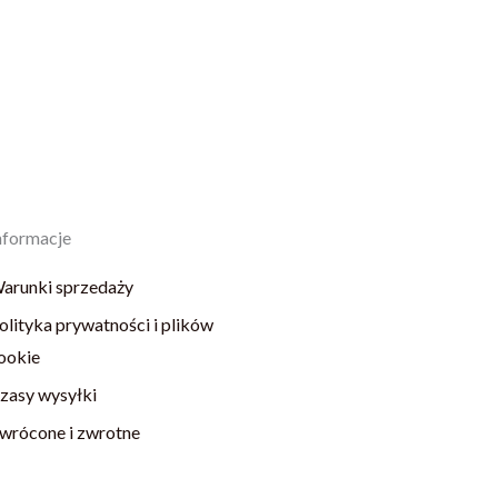
nformacje
arunki sprzedaży
olityka prywatności i plików
ookie
zasy wysyłki
wrócone i zwrotne