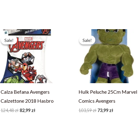
Pierwotna
Aktualna
Pierwotna
Aktualna
cena
cena
cena
cena
Sale!
Sale!
Sale!
Sale!
wynosiła:
wynosi:
wynosiła:
wynosi:
124,48 zł.
82,99 zł.
103,59 zł.
73,99 zł.
Calza Befana Avengers
Hulk Peluche 25Cm Marvel
Calzettone 2018 Hasbro
Comics Avengers
124,48
zł
82,99
zł
103,59
zł
73,99
zł