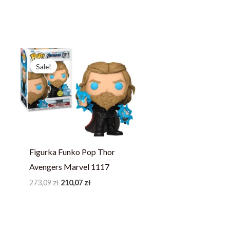
Pierwotna
Aktualna
cena
cena
Sale!
Sale!
wynosiła:
wynosi:
273,09 zł.
210,07 zł.
Figurka Funko Pop Thor
Avengers Marvel 1117
273,09
zł
210,07
zł