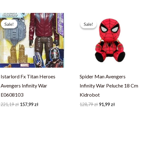
Pierwotna
Aktualna
Pierwotna
Aktualna
cena
cena
cena
cena
Sale!
Sale!
Sale!
Sale!
wynosiła:
wynosi:
wynosiła:
wynosi:
221,19 zł.
157,99 zł.
128,79 zł.
91,99 zł.
Istarlord Fx Titan Heroes
Spider Man Avengers
Avengers Infinity War
Infinity War Peluche 18 Cm
E0608103
Kidrobot
221,19
zł
157,99
zł
128,79
zł
91,99
zł