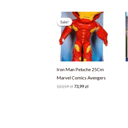
Pierwotna
Aktualna
cena
cena
Sale!
Sale!
wynosiła:
wynosi:
103,59 zł.
73,99 zł.
Iron Man Peluche 25Cm
Marvel Comics Avengers
103,59
zł
73,99
zł