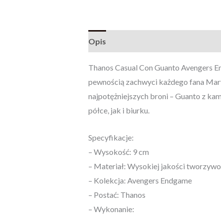
Opis
Opinie (0)
Thanos Casual Con Guanto Avengers E
pewnością zachwyci każdego fana Marve
najpotężniejszych broni – Guanto z kam
półce, jak i biurku.
Specyfikacje:
– Wysokość: 9 cm
– Materiał: Wysokiej jakości tworzywo
– Kolekcja: Avengers Endgame
– Postać: Thanos
– Wykonanie: