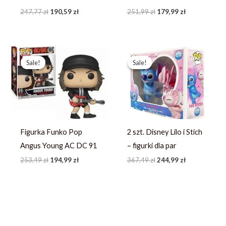
247,77
zł
190,59
zł
251,99
zł
179,99
zł
Pierwotna
Aktualna
Pierwotna
Aktualna
cena
cena
cena
cena
Sale!
Sale!
Sale!
Sale!
wynosiła:
wynosi:
wynosiła:
wynosi:
253,49 zł.
194,99 zł.
367,49 zł.
244,99 zł.
Figurka Funko Pop
2 szt. Disney Lilo i Stich
Angus Young AC DC 91
– figurki dla par
253,49
zł
194,99
zł
367,49
zł
244,99
zł