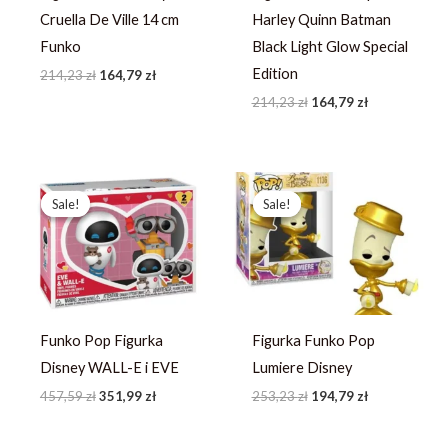
Cruella De Ville 14 cm
Harley Quinn Batman
Funko
Black Light Glow Special
Edition
214,23
zł
164,79
zł
214,23
zł
164,79
zł
Pierwotna
Aktualna
Pierwotna
Aktualna
cena
cena
cena
cena
Sale!
Sale!
Sale!
Sale!
wynosiła:
wynosi:
wynosiła:
wynosi:
457,59 zł.
351,99 zł.
253,23 zł.
194,79 zł.
Funko Pop Figurka
Figurka Funko Pop
Disney WALL-E i EVE
Lumiere Disney
457,59
zł
351,99
zł
253,23
zł
194,79
zł