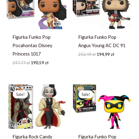
247,77 zł.
190,59 zł.
253,49 zł.
194,99 zł.
Figurka Funko Pop
Figurka Funko Pop
Pocahontas Disney
Angus Young AC DC 91
Princess 1017
253,49
zł
194,99
zł
247,77
zł
190,59
zł
Pierwotna
Aktualna
Pierwotna
Aktualna
cena
cena
cena
cena
Sale!
Sale!
Sale!
Sale!
wynosiła:
wynosi:
wynosiła:
wynosi:
214,23 zł.
164,79 zł.
214,23 zł.
164,79 zł.
Figurka Rock Candy
Figurka Funko Pop