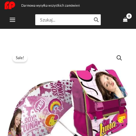
Przejdź
Darmowa wysyłka wszystkich zamówień
do
Search
treści
for:
ilość
Pierwotna
Aktualna
Sale!
Soyluna
cena
cena
Zaino
Estensibile
wynosiła:
wynosi:
Ombrello
282,79 zł.
201,99 zł.
Pieghevole