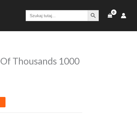
SEARCH BUTTON
Search
for:
t Of Thousands 1000