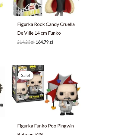
Figurka Rock Candy Cruella
De Ville 14 cm Funko
214,23
zł
164,79
zł
Pierwotna
Aktualna
cena
cena
Sale!
Sale!
wynosiła:
wynosi:
244,13 zł.
187,79 zł.
Figurka Funko Pop Pingwin
Batman 529