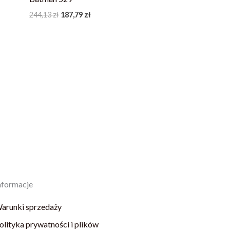
244,13
zł
187,79
zł
nformacje
arunki sprzedaży
olityka prywatności i plików