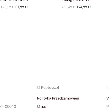
123,19
zł
87,99
zł
253,49
zł
194,99
zł
O Poptoys.pl
I
Polityka Przedzamówień
W
87 – 00043
O nas
P