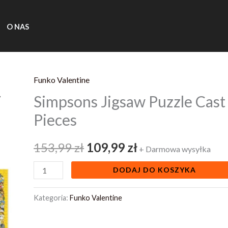
O NAS
Funko Valentine
ilość
Pierwotna
Aktualna
Simpsons Jigsaw Puzzle Cas
Simpsons
cena
cena
Jigsaw
Pieces
Puzzle
wynosiła:
wynosi:
Cast
153,99
zł
109,99
zł
+ Darmowa wysyłka
153,99 zł.
109,99 zł.
Of
DODAJ DO KOSZYKA
Thousands
1000
Kategoria:
Funko Valentine
Pieces