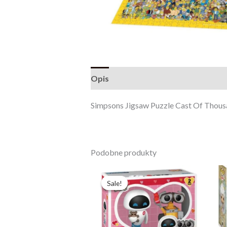
Opis
Opinie (0)
Simpsons Jigsaw Puzzle Cast Of Thous
Podobne produkty
Pierwotna
Aktualna
cena
cena
Sale!
Sale!
wynosiła:
wynosi:
457,59 zł.
351,99 zł.