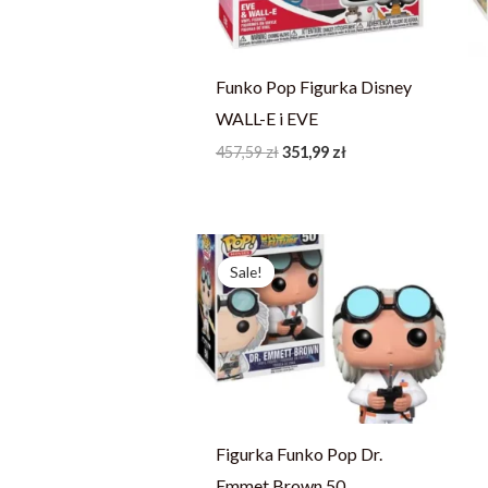
Funko Pop Figurka Disney
WALL-E i EVE
457,59
zł
351,99
zł
Pierwotna
Aktualna
cena
cena
Sale!
Sale!
wynosiła:
wynosi:
248,03 zł.
190,79 zł.
Figurka Funko Pop Dr.
Emmet Brown 50.