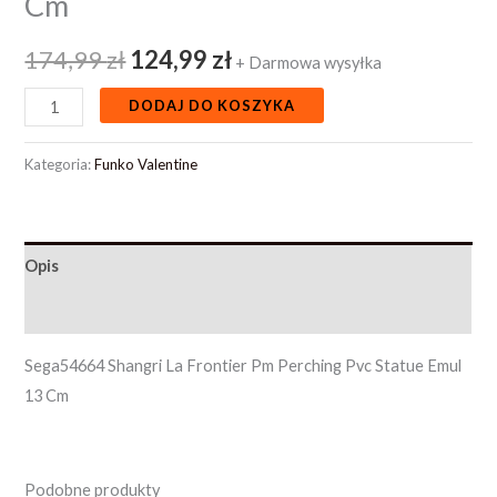
Cm
174,99
zł
124,99
zł
+ Darmowa wysyłka
DODAJ DO KOSZYKA
Kategoria:
Funko Valentine
Opis
Opinie (0)
Sega54664 Shangri La Frontier Pm Perching Pvc Statue Emul
13 Cm
Podobne produkty