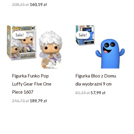
208,25
zł
160,19
zł
Pierwotna
Aktualna
Pierwotna
Aktualna
cena
cena
cena
cena
Sale!
Sale!
Sale!
Sale!
wynosiła:
wynosi:
wynosiła:
wynosi:
246,73 zł.
189,79 zł.
81,19 zł.
57,99 zł.
Figurka Funko Pop
Figurka Bloo z Domu
Luffy Gear Five One
dla wyobraźni 9 cm
Piece 1607
81,19
zł
57,99
zł
246,73
zł
189,79
zł