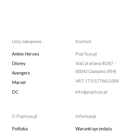
Listy zakupowe
Kontact
Anime Heroes
PopToys.pl
Disney
ViaCol di lana 85/87 –
00043 Ciampino (RM)
Avengers
VAT: IT151776611004
Marvel
DC
info@poptoys.pl
O Poptoys.pl
Informacje
Polityka
Warunki sprzedaży