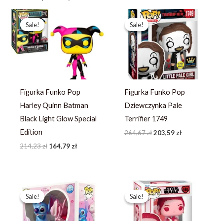
Pierwotna
Aktualna
Pierwotna
Aktualna
cena
cena
cena
cena
Sale!
Sale!
Sale!
Sale!
wynosiła:
wynosi:
wynosiła:
wynosi:
214,23 zł.
164,79 zł.
264,67 zł.
203,59 zł.
Figurka Funko Pop
Figurka Funko Pop
Harley Quinn Batman
Dziewczynka Pale
Black Light Glow Special
Terrifier 1749
Edition
264,67
zł
203,59
zł
214,23
zł
164,79
zł
Pierwotna
Aktualna
Pierwotna
Aktualna
cena
cena
cena
cena
Sale!
Sale!
Sale!
Sale!
wynosiła:
wynosi:
wynosiła:
wynosi:
367,49 zł.
244,99 zł.
93,79 zł.
66,99 zł.