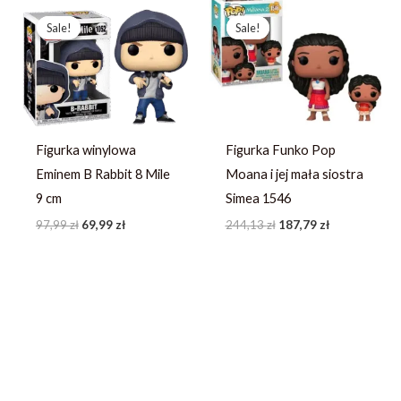
Pierwotna
Aktualna
Pierwotna
Aktualna
cena
cena
cena
cena
Sale!
Sale!
Sale!
Sale!
wynosiła:
wynosi:
wynosiła:
wynosi:
97,99 zł.
69,99 zł.
244,13 zł.
187,79 zł.
Figurka winylowa
Figurka Funko Pop
Eminem B Rabbit 8 Mile
Moana i jej mała siostra
9 cm
Simea 1546
97,99
zł
69,99
zł
244,13
zł
187,79
zł