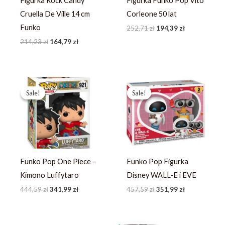
Figurka Rock Candy
Figurka Funko Pop Vito
Cruella De Ville 14 cm
Corleone 50 lat
Funko
252,71
zł
194,39
zł
214,23
zł
164,79
zł
Pierwotna
Aktualna
Pierwotna
Aktualna
cena
cena
cena
cena
Sale!
Sale!
Sale!
Sale!
wynosiła:
wynosi:
wynosiła:
wynosi:
444,59 zł.
341,99 zł.
457,59 zł.
351,99 zł.
Funko Pop One Piece –
Funko Pop Figurka
Kimono Luffytaro
Disney WALL-E i EVE
444,59
zł
341,99
zł
457,59
zł
351,99
zł