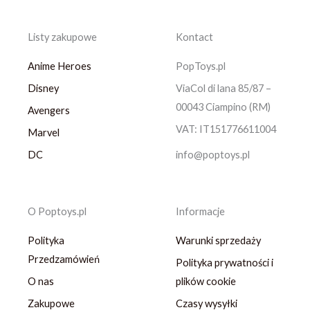
Listy zakupowe
Kontact
Anime Heroes
PopToys.pl
Disney
ViaCol di lana 85/87 –
00043 Ciampino (RM)
Avengers
VAT: IT151776611004
Marvel
DC
info@poptoys.pl
O Poptoys.pl
Informacje
Polityka
Warunki sprzedaży
Przedzamówień
Polityka prywatności i
O nas
plików cookie
Zakupowe
Czasy wysyłki