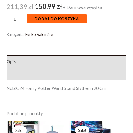
211,39
zł
150,99
zł
+ Darmowa wysyłka
DODAJ DO KOSZYKA
Kategoria:
Funko Valentine
Opis
Opinie (0)
Nob9524 Harry Potter Wand Stand Slytherin 20 Cm
Podobne produkty
Pierwotna
Aktualna
Pierwotna
Aktualna
cena
cena
cena
cena
Sale!
Sale!
Sale!
Sale!
wynosiła:
wynosi:
wynosiła:
wynosi: