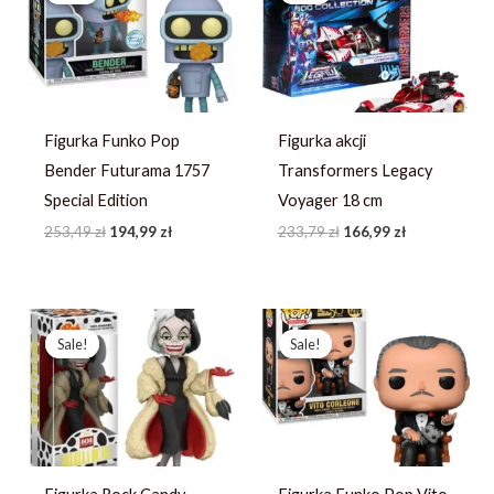
253,49 zł.
194,99 zł.
233,79 zł.
166,99 zł.
Figurka Funko Pop
Figurka akcji
Bender Futurama 1757
Transformers Legacy
Special Edition
Voyager 18 cm
253,49
zł
194,99
zł
233,79
zł
166,99
zł
Pierwotna
Aktualna
Pierwotna
Aktualna
cena
cena
cena
cena
Sale!
Sale!
Sale!
Sale!
wynosiła:
wynosi:
wynosiła:
wynosi:
214,23 zł.
164,79 zł.
252,71 zł.
194,39 zł.