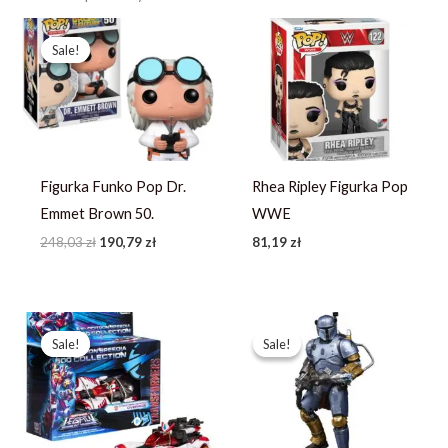
Pierwotna
Aktualna
cena
cena
Sale!
Sale!
wynosiła:
wynosi:
248,03 zł.
190,79 zł.
Figurka Funko Pop Dr.
Rhea Ripley Figurka Pop
Emmet Brown 50.
WWE
248,03
zł
190,79
zł
81,19
zł
Pierwotna
Aktualna
Pierwotna
Aktualna
cena
cena
cena
cena
Sale!
Sale!
Sale!
Sale!
wynosiła:
wynosi:
wynosiła:
wynosi:
233,79 zł.
166,99 zł.
251,99 zł.
179,99 zł.