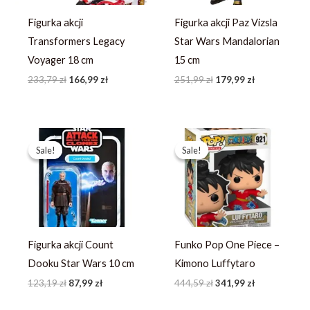
Figurka akcji
Figurka akcji Paz Vizsla
Transformers Legacy
Star Wars Mandalorian
Voyager 18 cm
15 cm
233,79
zł
166,99
zł
251,99
zł
179,99
zł
Pierwotna
Aktualna
Pierwotna
Aktualna
cena
cena
cena
cena
Sale!
Sale!
Sale!
Sale!
wynosiła:
wynosi:
wynosiła:
wynosi:
123,19 zł.
87,99 zł.
444,59 zł.
341,99 zł.
Figurka akcji Count
Funko Pop One Piece –
Dooku Star Wars 10 cm
Kimono Luffytaro
123,19
zł
87,99
zł
444,59
zł
341,99
zł