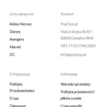
Listy zakupowe
Kontact
Anime Heroes
PopToys.pl
Disney
ViaCol di lana 85/87 –
00043 Ciampino (RM)
Avengers
VAT: IT151776611004
Marvel
DC
info@poptoys.pl
O Poptoys.pl
Informacje
Polityka
Warunki sprzedaży
Przedzamówień
Polityka prywatności i
O nas
plików cookie
Zakupowe
Czasy wysyłki