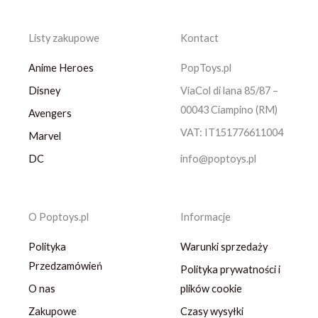
Listy zakupowe
Kontact
Anime Heroes
PopToys.pl
Disney
ViaCol di lana 85/87 –
00043 Ciampino (RM)
Avengers
VAT: IT151776611004
Marvel
DC
info@poptoys.pl
O Poptoys.pl
Informacje
Polityka
Warunki sprzedaży
Przedzamówień
Polityka prywatności i
O nas
plików cookie
Zakupowe
Czasy wysyłki