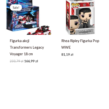
Pierwotna
Aktualna
cena
cena
Sale!
Sale!
wynosiła:
wynosi:
233,79 zł.
166,99 zł.
Figurka akcji
Rhea Ripley Figurka Pop
Transformers Legacy
WWE
Voyager 18 cm
81,19
zł
233,79
zł
166,99
zł