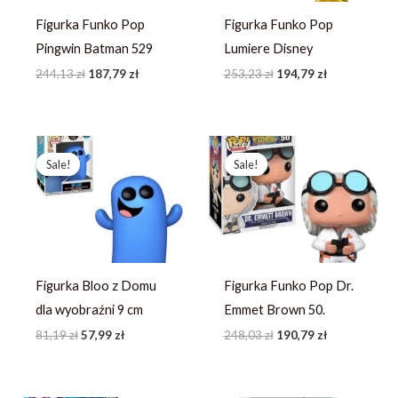
Figurka Funko Pop
Figurka Funko Pop
Pingwin Batman 529
Lumiere Disney
244,13
zł
187,79
zł
253,23
zł
194,79
zł
Pierwotna
Aktualna
Pierwotna
Aktualna
cena
cena
cena
cena
Sale!
Sale!
Sale!
Sale!
wynosiła:
wynosi:
wynosiła:
wynosi:
81,19 zł.
57,99 zł.
248,03 zł.
190,79 zł.
Figurka Bloo z Domu
Figurka Funko Pop Dr.
dla wyobraźni 9 cm
Emmet Brown 50.
81,19
zł
57,99
zł
248,03
zł
190,79
zł