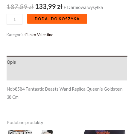
187,59
zł
133,99
zł
+ Darmowa wysyłka
DODAJ DO KOSZYKA
Kategoria:
Funko Valentine
Opis
Opinie (0)
Nob8584 Fantastic Beasts Wand Replica Queenie Goldstein
38 Cm
Podobne produkty
Pierwotna
Aktualna
Pierwotna
Aktualna