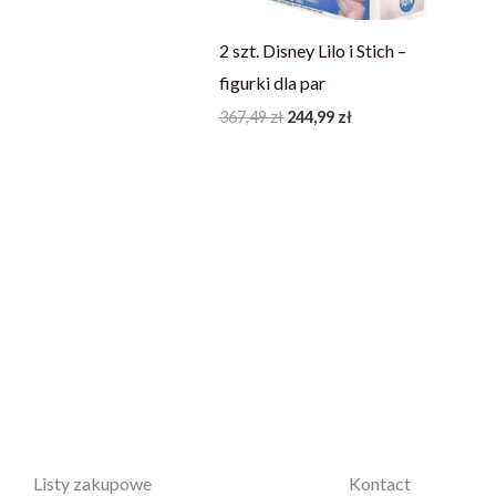
2 szt. Disney Lilo i Stich –
figurki dla par
367,49
zł
244,99
zł
Listy zakupowe
Kontact