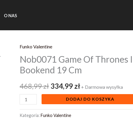
O NAS
Funko Valentine
ilość
Pierwotna
Aktualna
Nob0071 Game Of Thrones I
Nob0071
cena
cena
Game
Bookend 19 Cm
Of
wynosiła:
wynosi:
Thrones
468,99
zł
334,99
zł
+ Darmowa wysyłka
468,99 zł.
334,99 zł.
Iron
DODAJ DO KOSZYKA
Throne
Bookend
Kategoria:
Funko Valentine
19
Cm