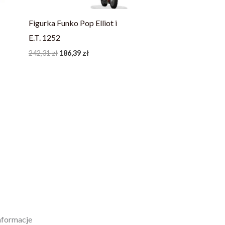
Figurka Funko Pop Elliot i
E.T. 1252
242,31
zł
186,39
zł
nformacje