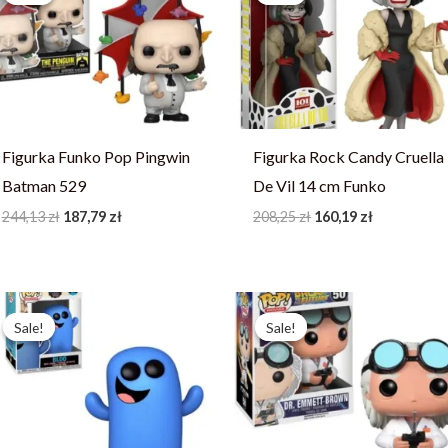
244,13 zł.
187,79 zł.
208,25 zł.
160,19 zł.
Figurka Funko Pop Pingwin
Figurka Rock Candy Cruella
Batman 529
De Vil 14 cm Funko
244,13
zł
187,79
zł
208,25
zł
160,19
zł
Pierwotna
Aktualna
Pierwotna
Aktualna
cena
cena
cena
cena
Sale!
Sale!
Sale!
Sale!
wynosiła:
wynosi:
wynosiła:
wynosi:
81,19 zł.
57,99 zł.
248,03 zł.
190,79 zł.