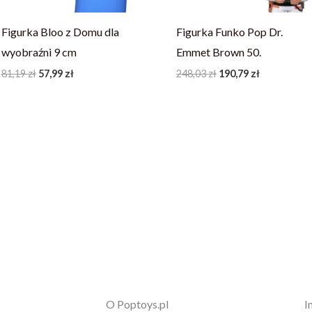
Figurka Bloo z Domu dla
Figurka Funko Pop Dr.
wyobraźni 9 cm
Emmet Brown 50.
81,19
zł
57,99
zł
248,03
zł
190,79
zł
O Poptoys.pl
I