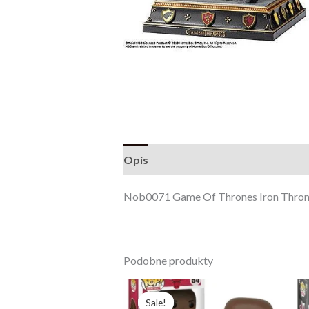
Opis
Opinie (0)
Nob0071 Game Of Thrones Iron Thro
Podobne produkty
Pierwotna
Aktualna
cena
cena
Sale!
Sale!
wynosiła:
wynosi: