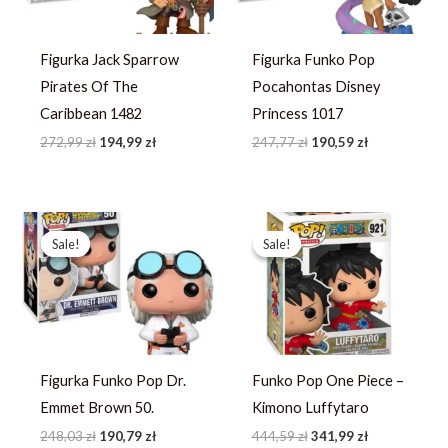
Figurka Jack Sparrow
Figurka Funko Pop
Pirates Of The
Pocahontas Disney
Caribbean 1482
Princess 1017
272,99
zł
194,99
zł
247,77
zł
190,59
zł
Pierwotna
Aktualna
Pierwotna
Aktualna
cena
cena
cena
cena
Sale!
Sale!
Sale!
Sale!
wynosiła:
wynosi:
wynosiła:
wynosi:
248,03 zł.
190,79 zł.
444,59 zł.
341,99 zł.
Figurka Funko Pop Dr.
Funko Pop One Piece –
Emmet Brown 50.
Kimono Luffytaro
248,03
zł
190,79
zł
444,59
zł
341,99
zł