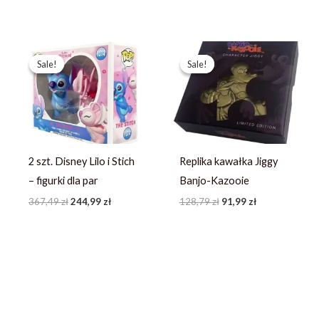
Pierwotna
Aktualna
Pierwotna
Aktualna
cena
cena
cena
cena
Sale!
Sale!
Sale!
Sale!
wynosiła:
wynosi:
wynosiła:
wynosi:
367,49 zł.
244,99 zł.
128,79 zł.
91,99 zł.
2 szt. Disney Lilo i Stich
Replika kawałka Jiggy
– figurki dla par
Banjo-Kazooie
367,49
zł
244,99
zł
128,79
zł
91,99
zł