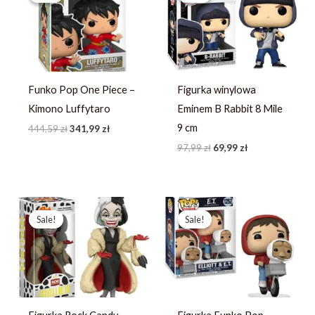
444,59 zł.
341,99 zł.
97,99 zł.
69,99 zł.
Funko Pop One Piece –
Figurka winylowa
Kimono Luffytaro
Eminem B Rabbit 8 Mile
9 cm
444,59
zł
341,99
zł
97,99
zł
69,99
zł
Pierwotna
Aktualna
Pierwotna
Aktualna
cena
cena
cena
cena
Sale!
Sale!
Sale!
Sale!
wynosiła:
wynosi:
wynosiła:
wynosi:
208,25 zł.
160,19 zł.
242,31 zł.
186,39 zł.