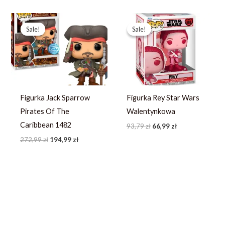
Pierwotna
Aktualna
Pierwotna
Aktualna
cena
cena
cena
cena
Sale!
Sale!
Sale!
Sale!
wynosiła:
wynosi:
wynosiła:
wynosi:
272,99 zł.
194,99 zł.
93,79 zł.
66,99 zł.
Figurka Jack Sparrow
Figurka Rey Star Wars
Pirates Of The
Walentynkowa
Caribbean 1482
93,79
zł
66,99
zł
272,99
zł
194,99
zł