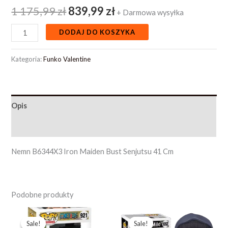
1 175,99
zł
839,99
zł
+ Darmowa wysyłka
DODAJ DO KOSZYKA
Kategoria:
Funko Valentine
Opis
Opinie (0)
Nemn B6344X3 Iron Maiden Bust Senjutsu 41 Cm
Podobne produkty
Pierwotna
Aktualna
Pierwotna
Aktualna
cena
cena
cena
cena
Sale!
Sale!
Sale!
Sale!
wynosiła:
wynosi:
wynosiła:
wynosi: