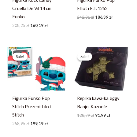
Figurka Rock Candy
Figurka Funko Pop
Cruella De Vil 14 cm
Elliot i E.T. 1252
Funko
242,31
zł
186,39
zł
208,25
zł
160,19
zł
Pierwotna
Aktualna
Pierwotna
Aktualna
cena
cena
cena
cena
Sale!
Sale!
Sale!
Sale!
wynosiła:
wynosi:
wynosiła:
wynosi:
258,95 zł.
199,19 zł.
128,79 zł.
91,99 zł.
Figurka Funko Pop
Replika kawałka Jiggy
Stitch Prezent Lilo i
Banjo-Kazooie
Stitch
128,79
zł
91,99
zł
258,95
zł
199,19
zł