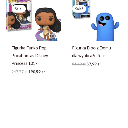
Pierwotna
Aktualna
Pierwotna
Aktualna
cena
cena
cena
cena
Sale!
Sale!
Sale!
Sale!
wynosiła:
wynosi:
wynosiła:
wynosi:
247,77 zł.
190,59 zł.
81,19 zł.
57,99 zł.
Figurka Funko Pop
Figurka Bloo z Domu
Pocahontas Disney
dla wyobraźni 9 cm
Princess 1017
81,19
zł
57,99
zł
247,77
zł
190,59
zł