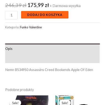
246,39
zł
175,99
zł
+ Darmowa wysyłka
DODAJ DO KOSZYKA
Kategoria:
Funko Valentine
Opis
Opinie (0)
Nemn B5349S0 Assassins Creed Bookends Apple Of Eden
Podobne produkty
Pierwotna
Aktualna
Pierwotna
Aktualna
cena
cena
cena
cena
Sale!
Sale!
Sale!
Sale!
wynosiła:
wynosi:
wynosiła:
wynosi: