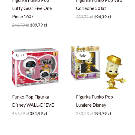
Figurka Funko Pop
Figurka Funko Pop Vito
Luffy Gear Five One
Corleone 50 lat
Piece 1607
252,71
zł
194,39
zł
246,73
zł
189,79
zł
Pierwotna
Aktualna
Pierwotna
Aktualna
cena
cena
cena
cena
Sale!
Sale!
Sale!
Sale!
wynosiła:
wynosi:
wynosiła:
wynosi:
457,59 zł.
351,99 zł.
253,23 zł.
194,79 zł.
Funko Pop Figurka
Figurka Funko Pop
Disney WALL-E i EVE
Lumiere Disney
457,59
zł
351,99
zł
253,23
zł
194,79
zł