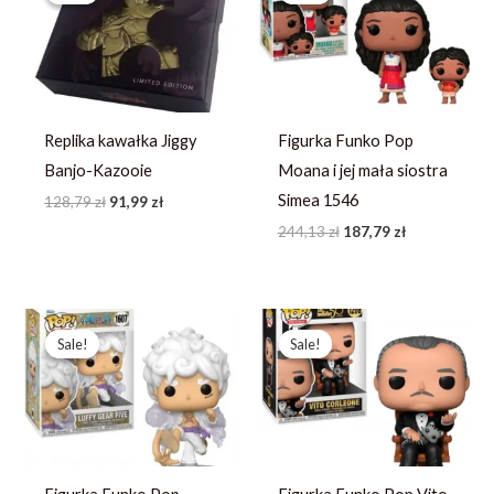
128,79 zł.
91,99 zł.
244,13 zł.
187,79 zł.
Replika kawałka Jiggy
Figurka Funko Pop
Banjo-Kazooie
Moana i jej mała siostra
Simea 1546
128,79
zł
91,99
zł
244,13
zł
187,79
zł
Pierwotna
Aktualna
Pierwotna
Aktualna
cena
cena
cena
cena
Sale!
Sale!
Sale!
Sale!
wynosiła:
wynosi:
wynosiła:
wynosi:
246,73 zł.
189,79 zł.
252,71 zł.
194,39 zł.