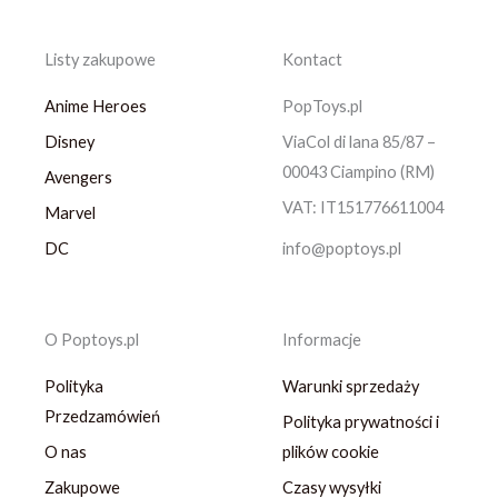
Listy zakupowe
Kontact
Anime Heroes
PopToys.pl
Disney
ViaCol di lana 85/87 –
00043 Ciampino (RM)
Avengers
VAT: IT151776611004
Marvel
DC
info@poptoys.pl
O Poptoys.pl
Informacje
Polityka
Warunki sprzedaży
Przedzamówień
Polityka prywatności i
O nas
plików cookie
Zakupowe
Czasy wysyłki