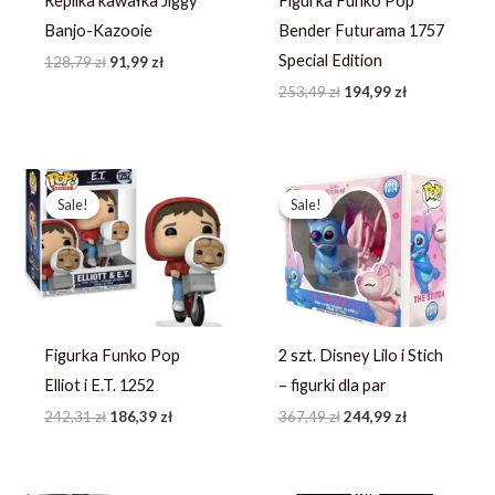
Replika kawałka Jiggy
Figurka Funko Pop
Banjo-Kazooie
Bender Futurama 1757
Special Edition
128,79
zł
91,99
zł
253,49
zł
194,99
zł
Pierwotna
Aktualna
Pierwotna
Aktualna
cena
cena
cena
cena
Sale!
Sale!
Sale!
Sale!
wynosiła:
wynosi:
wynosiła:
wynosi:
242,31 zł.
186,39 zł.
367,49 zł.
244,99 zł.
Figurka Funko Pop
2 szt. Disney Lilo i Stich
Elliot i E.T. 1252
– figurki dla par
242,31
zł
186,39
zł
367,49
zł
244,99
zł