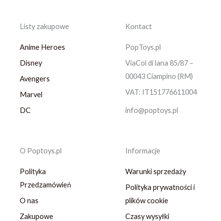
Listy zakupowe
Kontact
Anime Heroes
PopToys.pl
Disney
ViaCol di lana 85/87 –
00043 Ciampino (RM)
Avengers
VAT: IT151776611004
Marvel
DC
info@poptoys.pl
O Poptoys.pl
Informacje
Polityka
Warunki sprzedaży
Przedzamówień
Polityka prywatności i
O nas
plików cookie
Zakupowe
Czasy wysyłki