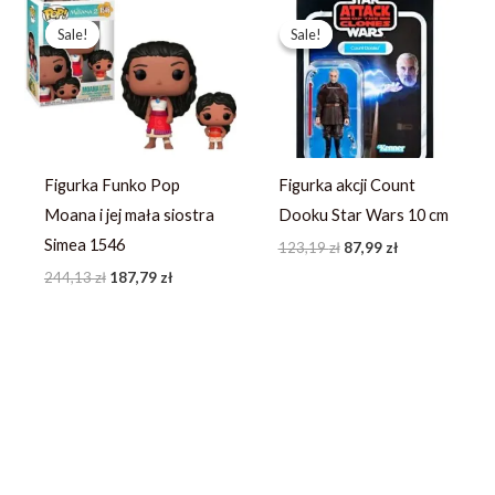
Pierwotna
Aktualna
Pierwotna
Aktualna
cena
cena
cena
cena
Sale!
Sale!
Sale!
Sale!
wynosiła:
wynosi:
wynosiła:
wynosi:
244,13 zł.
187,79 zł.
123,19 zł.
87,99 zł.
Figurka Funko Pop
Figurka akcji Count
Moana i jej mała siostra
Dooku Star Wars 10 cm
Simea 1546
123,19
zł
87,99
zł
244,13
zł
187,79
zł