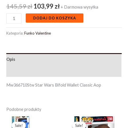
145,59
zł
103,99
zł
+ Darmowa wysyłka
DODAJ DO KOSZYKA
Kategoria:
Funko Valentine
Opis
Opinie (0)
Mw366710Stw Star Wars Bifold Wallet Classic Aop
Podobne produkty
Pierwotna
Aktualna
Pierwotna
Aktualna
cena
cena
cena
cena
Sale!
Sale!
Sale!
Sale!
wynosiła:
wynosi:
wynosiła:
wynosi: