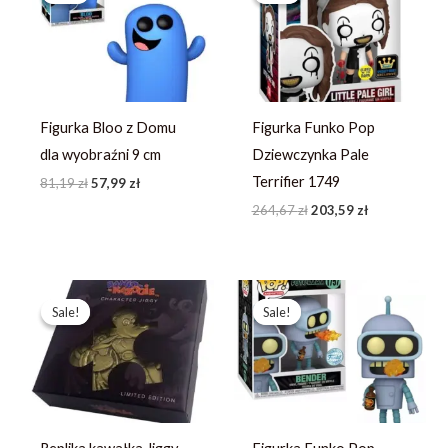
81,19 zł.
57,99 zł.
264,67 zł.
203,59 zł.
Figurka Bloo z Domu
Figurka Funko Pop
dla wyobraźni 9 cm
Dziewczynka Pale
Terrifier 1749
81,19
zł
57,99
zł
264,67
zł
203,59
zł
Pierwotna
Aktualna
Pierwotna
Aktualna
cena
cena
cena
cena
Sale!
Sale!
Sale!
Sale!
wynosiła:
wynosi:
wynosiła:
wynosi:
128,79 zł.
91,99 zł.
253,49 zł.
194,99 zł.