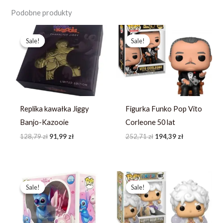
Podobne produkty
Pierwotna
Aktualna
Pierwotna
Aktualna
cena
cena
cena
cena
Sale!
Sale!
Sale!
Sale!
wynosiła:
wynosi:
wynosiła:
wynosi:
128,79 zł.
91,99 zł.
252,71 zł.
194,39 zł.
Replika kawałka Jiggy
Figurka Funko Pop Vito
Banjo-Kazooie
Corleone 50 lat
128,79
zł
91,99
zł
252,71
zł
194,39
zł
Pierwotna
Aktualna
Pierwotna
Aktualna
cena
cena
cena
cena
Sale!
Sale!
Sale!
Sale!
wynosiła:
wynosi:
wynosiła:
wynosi:
367,49 zł.
244,99 zł.
246,73 zł.
189,79 zł.