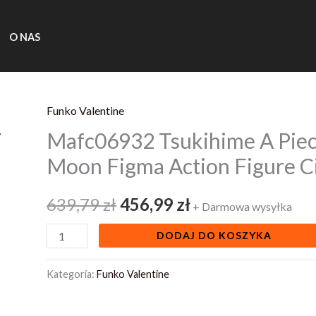
O NAS
Funko Valentine
ilość
Pierwotna
Aktualna
Mafc06932 Tsukihime A Piec
Mafc06932
cena
cena
Tsukihime
Moon Figma Action Figure C
A
wynosiła:
wynosi:
Piece
639,79
zł
456,99
zł
+ Darmowa wysyłka
639,79 zł.
456,99 zł.
Of
DODAJ DO KOSZYKA
Blue
Glass
Kategoria:
Funko Valentine
Moon
Figma