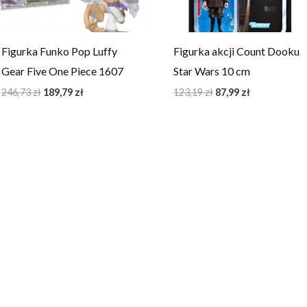
Figurka Funko Pop Luffy
Figurka akcji Count Dooku
Gear Five One Piece 1607
Star Wars 10 cm
246,73
zł
189,79
zł
123,19
zł
87,99
zł