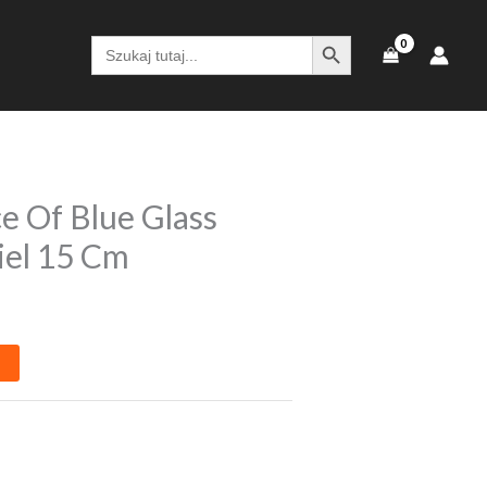
SEARCH BUTTON
Search
for:
e Of Blue Glass
iel 15 Cm