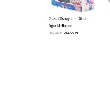
2 szt. Disney Lilo i Stich –
figurki dla par
367,49
zł
244,99
zł