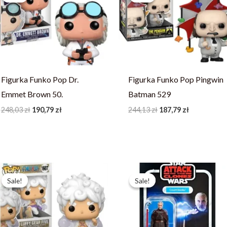
248,03 zł.
190,79 zł.
244,13 zł.
187,79 zł.
Figurka Funko Pop Dr.
Figurka Funko Pop Pingwin
Emmet Brown 50.
Batman 529
248,03
zł
190,79
zł
244,13
zł
187,79
zł
Pierwotna
Aktualna
Pierwotna
Aktualna
cena
cena
cena
cena
Sale!
Sale!
Sale!
Sale!
wynosiła:
wynosi:
wynosiła:
wynosi:
246,73 zł.
189,79 zł.
123,19 zł.
87,99 zł.