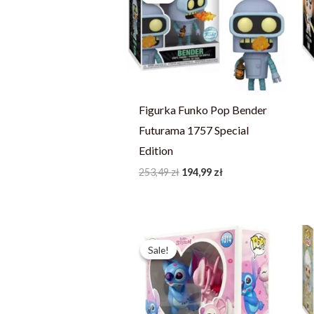
253,49 zł.
194,99 zł.
Figurka Funko Pop Bender
Futurama 1757 Special
Edition
253,49
zł
194,99
zł
Pierwotna
Aktualna
cena
cena
Sale!
Sale!
wynosiła:
wynosi:
367,49 zł.
244,99 zł.