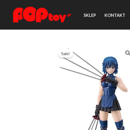
Przejdź
do
SKLEP
KONTAKT
treści
Sale!