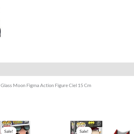
Action
Figure
Ciel
15
Cm
Glass Moon Figma Action Figure Ciel 15 Cm
Pierwotna
Aktualna
Pierwotna
Aktualna
cena
cena
cena
cena
Sale!
Sale!
Sale!
Sale!
wynosiła:
wynosi:
wynosiła:
wynosi: