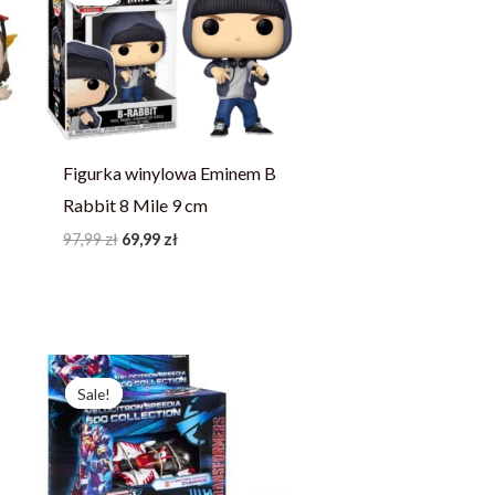
97,99 zł.
69,99 zł.
Figurka winylowa Eminem B
Rabbit 8 Mile 9 cm
97,99
zł
69,99
zł
Pierwotna
Aktualna
cena
cena
Sale!
Sale!
wynosiła:
wynosi:
233,79 zł.
166,99 zł.