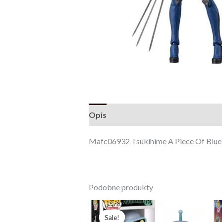
Opis
Opinie (0)
Mafc06932 Tsukihime A Piece Of Blue 
Podobne produkty
Pierwotna
Aktualna
cena
cena
Sale!
Sale!
wynosiła:
wynosi: