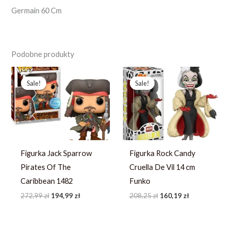
Germain 60 Cm
Podobne produkty
Pierwotna
Aktualna
Pierwotna
Aktualna
cena
cena
cena
cena
Sale!
Sale!
Sale!
Sale!
wynosiła:
wynosi:
wynosiła:
wynosi:
272,99 zł.
194,99 zł.
208,25 zł.
160,19 zł.
Figurka Jack Sparrow
Figurka Rock Candy
Pirates Of The
Cruella De Vil 14 cm
Caribbean 1482
Funko
272,99
zł
194,99
zł
208,25
zł
160,19
zł