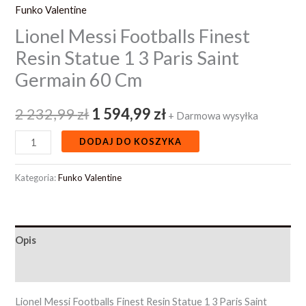
Funko Valentine
Germain
Lionel Messi Footballs Finest
60
Cm
Resin Statue 1 3 Paris Saint
Germain 60 Cm
2 232,99
zł
1 594,99
zł
+ Darmowa wysyłka
DODAJ DO KOSZYKA
Kategoria:
Funko Valentine
Opis
Opinie (0)
Lionel Messi Footballs Finest Resin Statue 1 3 Paris Saint