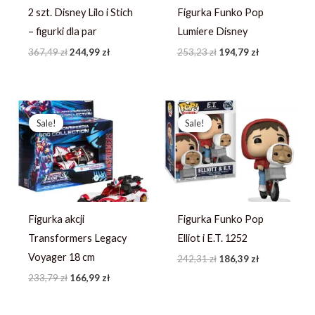
2 szt. Disney Lilo i Stich
Figurka Funko Pop
– figurki dla par
Lumiere Disney
367,49
zł
244,99
zł
253,23
zł
194,79
zł
Pierwotna
Aktualna
Pierwotna
Aktualna
cena
cena
cena
cena
Sale!
Sale!
Sale!
Sale!
wynosiła:
wynosi:
wynosiła:
wynosi:
233,79 zł.
166,99 zł.
242,31 zł.
186,39 zł.
Figurka akcji
Figurka Funko Pop
Transformers Legacy
Elliot i E.T. 1252
Voyager 18 cm
242,31
zł
186,39
zł
233,79
zł
166,99
zł