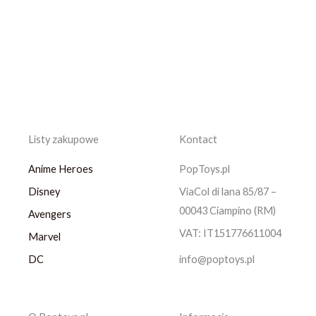
Listy zakupowe
Kontact
Anime Heroes
PopToys.pl
Disney
ViaCol di lana 85/87 –
00043 Ciampino (RM)
Avengers
VAT: IT151776611004
Marvel
DC
info@poptoys.pl