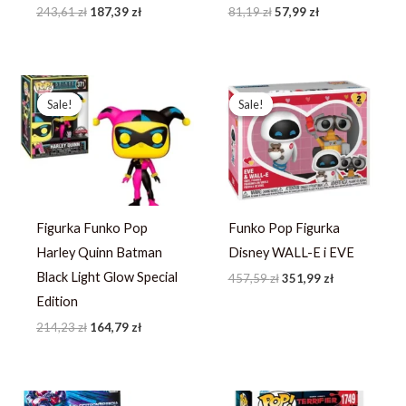
243,61
zł
187,39
zł
81,19
zł
57,99
zł
Pierwotna
Aktualna
Pierwotna
Aktualna
cena
cena
cena
cena
Sale!
Sale!
Sale!
Sale!
wynosiła:
wynosi:
wynosiła:
wynosi:
214,23 zł.
164,79 zł.
457,59 zł.
351,99 zł.
Figurka Funko Pop
Funko Pop Figurka
Harley Quinn Batman
Disney WALL-E i EVE
Black Light Glow Special
457,59
zł
351,99
zł
Edition
214,23
zł
164,79
zł
Pierwotna
Aktualna
Pierwotna
Aktualna