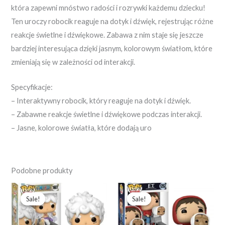
która zapewni mnóstwo radości i rozrywki każdemu dziecku!
Ten uroczy robocik reaguje na dotyk i dźwięk, rejestrując różne
reakcje świetlne i dźwiękowe. Zabawa z nim staje się jeszcze
bardziej interesująca dzięki jasnym, kolorowym światłom, które
zmieniają się w zależności od interakcji.
Specyfikacje:
– Interaktywny robocik, który reaguje na dotyk i dźwięk.
– Zabawne reakcje świetlne i dźwiękowe podczas interakcji.
– Jasne, kolorowe światła, które dodają uro
Podobne produkty
Pierwotna
Aktualna
Pierwotna
Aktualna
cena
cena
cena
cena
Sale!
Sale!
Sale!
Sale!
wynosiła:
wynosi:
wynosiła:
wynosi:
246,73 zł.
189,79 zł.
242,31 zł.
186,39 zł.