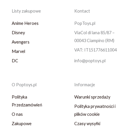
Listy zakupowe
Kontact
Anime Heroes
PopToys.pl
Disney
ViaCol di lana 85/87 –
00043 Ciampino (RM)
Avengers
VAT: IT151776611004
Marvel
DC
info@poptoys.pl
O Poptoys.pl
Informacje
Polityka
Warunki sprzedaży
Przedzamówień
Polityka prywatności i
O nas
plików cookie
Zakupowe
Czasy wysyłki