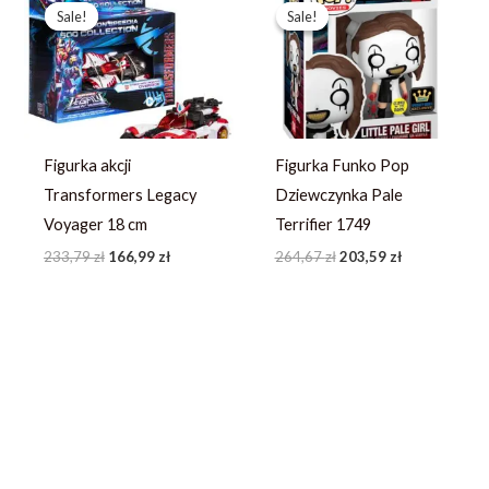
cena
cena
cena
cena
Sale!
Sale!
Sale!
Sale!
wynosiła:
wynosi:
wynosiła:
wynosi:
233,79 zł.
166,99 zł.
264,67 zł.
203,59 zł.
Figurka akcji
Figurka Funko Pop
Transformers Legacy
Dziewczynka Pale
Voyager 18 cm
Terrifier 1749
233,79
zł
166,99
zł
264,67
zł
203,59
zł