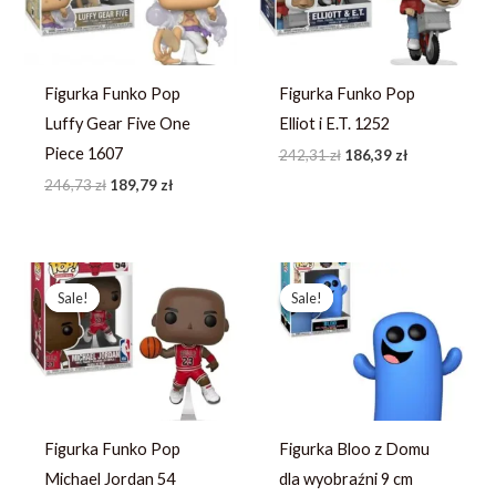
Figurka Funko Pop
Figurka Funko Pop
Luffy Gear Five One
Elliot i E.T. 1252
Piece 1607
242,31
zł
186,39
zł
246,73
zł
189,79
zł
Pierwotna
Aktualna
Pierwotna
Aktualna
cena
cena
cena
cena
Sale!
Sale!
Sale!
Sale!
wynosiła:
wynosi:
wynosiła:
wynosi:
243,61 zł.
187,39 zł.
81,19 zł.
57,99 zł.
Figurka Funko Pop
Figurka Bloo z Domu
Michael Jordan 54
dla wyobraźni 9 cm