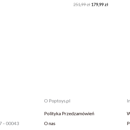
251,99
zł
179,99
zł
O Poptoys.pl
I
Polityka Przedzamówień
W
87 – 00043
O nas
P