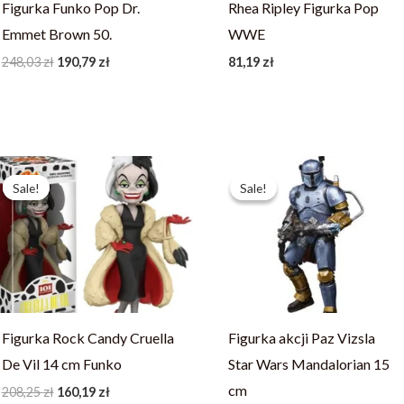
Figurka Funko Pop Dr.
Rhea Ripley Figurka Pop
Emmet Brown 50.
WWE
248,03
zł
190,79
zł
81,19
zł
Pierwotna
Aktualna
Pierwotna
Aktualna
cena
cena
cena
cena
Sale!
Sale!
Sale!
Sale!
wynosiła:
wynosi:
wynosiła:
wynosi:
208,25 zł.
160,19 zł.
251,99 zł.
179,99 zł.
Figurka Rock Candy Cruella
Figurka akcji Paz Vizsla
De Vil 14 cm Funko
Star Wars Mandalorian 15
cm
208,25
zł
160,19
zł