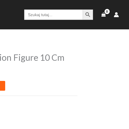
SEARCH BUTTON
Search
for:
tion Figure 10 Cm