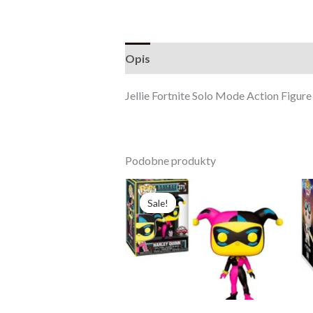
Opis
Opinie (0)
Jellie Fortnite Solo Mode Action Figur
Podobne produkty
Pierwotna
Aktualna
cena
cena
Sale!
Sale!
wynosiła:
wynosi:
214,23 zł.
164,79 zł.