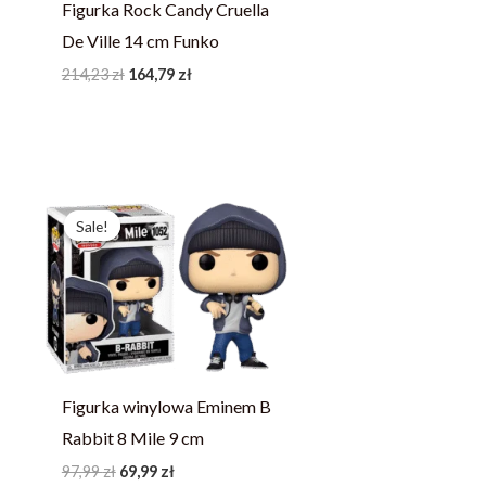
Figurka Rock Candy Cruella
De Ville 14 cm Funko
214,23
zł
164,79
zł
Pierwotna
Aktualna
cena
cena
Sale!
Sale!
wynosiła:
wynosi:
97,99 zł.
69,99 zł.
Figurka winylowa Eminem B
Rabbit 8 Mile 9 cm
97,99
zł
69,99
zł