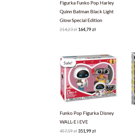
Figurka Funko Pop Harley
Quinn Batman Black Light
Glow Special Edition
214,23
zł
164,79
zł
Pierwotna
Aktualna
cena
cena
Sale!
Sale!
wynosiła:
wynosi:
457,59 zł.
351,99 zł.
Funko Pop Figurka Disney
WALL-E i EVE
457,59
zł
351,99
zł