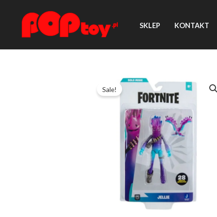
Przejdź
do
SKLEP
KONTAKT
treści
Sale!