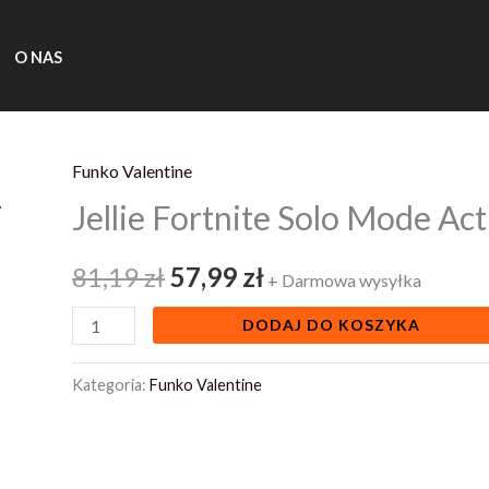
O NAS
Funko Valentine
ilość
Pierwotna
Aktualna
Jellie Fortnite Solo Mode Ac
Jellie
cena
cena
Fortnite
81,19
zł
57,99
zł
Solo
wynosiła:
wynosi:
+ Darmowa wysyłka
Mode
81,19 zł.
57,99 zł.
DODAJ DO KOSZYKA
Action
Figure
Kategoria:
Funko Valentine
10
Cm