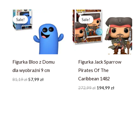
Pierwotna
Aktualna
Pierwotna
Aktualna
cena
cena
cena
cena
Sale!
Sale!
Sale!
Sale!
wynosiła:
wynosi:
wynosiła:
wynosi:
81,19 zł.
57,99 zł.
272,99 zł.
194,99 zł.
Figurka Bloo z Domu
Figurka Jack Sparrow
dla wyobraźni 9 cm
Pirates Of The
Caribbean 1482
81,19
zł
57,99
zł
272,99
zł
194,99
zł