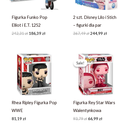
Figurka Funko Pop
2 szt. Disney Lilo i Stich
Elliot i E.T. 1252
– figurki dla par
242,31
zł
186,39
zł
367,49
zł
244,99
zł
Pierwotna
Aktualna
cena
cena
Sale!
Sale!
wynosiła:
wynosi:
93,79 zł.
66,99 zł.
Rhea Ripley Figurka Pop
Figurka Rey Star Wars
WWE
Walentynkowa
81,19
zł
93,79
zł
66,99
zł