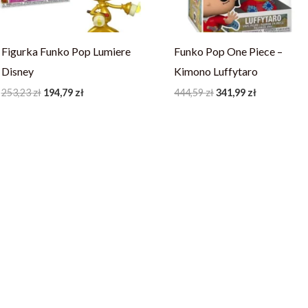
Figurka Funko Pop Lumiere
Funko Pop One Piece –
Disney
Kimono Luffytaro
253,23
zł
194,79
zł
444,59
zł
341,99
zł