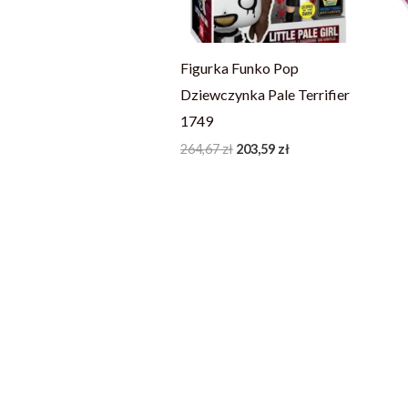
Figurka Funko Pop
Dziewczynka Pale Terrifier
1749
264,67
zł
203,59
zł