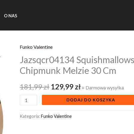
O NAS
Funko Valentine
ilość
Pierwotna
Aktualna
Jazsqcr04134 Squishmallows
Jazsqcr04134
cena
cena
Squishmallows
Chipmunk Melzie 30 Cm
Plush
wynosiła:
wynosi:
Figure
181,99
zł
129,99
zł
+ Darmowa wysyłka
181,99 zł.
129,99 zł.
Chipmunk
DODAJ DO KOSZYKA
Melzie
30
Kategoria:
Funko Valentine
Cm