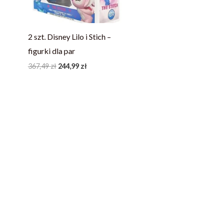
2 szt. Disney Lilo i Stich –
figurki dla par
367,49
zł
244,99
zł