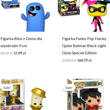
81,19 zł.
57,99 zł.
214,23 zł.
164,79 zł.
Figurka Bloo z Domu dla
Figurka Funko Pop Harley
wyobraźni 9 cm
Quinn Batman Black Light
Glow Special Edition
81,19
zł
57,99
zł
214,23
zł
164,79
zł
Pierwotna
Aktualna
Pierwotna
Aktualna
cena
cena
cena
cena
Sale!
Sale!
Sale!
Sale!
wynosiła:
wynosi:
wynosiła:
wynosi:
253,23 zł.
194,79 zł.
444,59 zł.
341,99 zł.