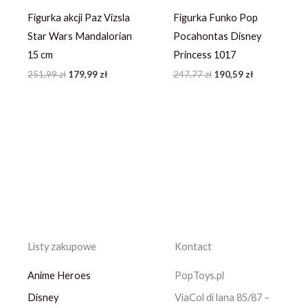
Figurka akcji Paz Vizsla
Figurka Funko Pop
Star Wars Mandalorian
Pocahontas Disney
15 cm
Princess 1017
251,99
zł
179,99
zł
247,77
zł
190,59
zł
Listy zakupowe
Kontact
Anime Heroes
PopToys.pl
Disney
ViaCol di lana 85/87 –