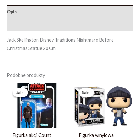
Opis
Opinie (0)
Jack Skellington Disney Traditions Nightmare Before
Christmas Statue 20 Cm
Podobne produkty
Pierwotna
Aktualna
Pierwotna
Aktualna
cena
cena
cena
cena
Sale!
Sale!
Sale!
Sale!
wynosiła:
wynosi:
wynosiła:
wynosi:
123,19 zł.
87,99 zł.
97,99 zł.
69,99 zł.
Figurka akcji Count
Figurka winylowa