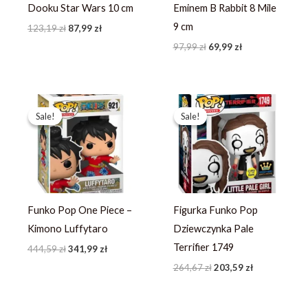
Dooku Star Wars 10 cm
Eminem B Rabbit 8 Mile
9 cm
123,19
zł
87,99
zł
97,99
zł
69,99
zł
Pierwotna
Aktualna
Pierwotna
Aktualna
cena
cena
cena
cena
Sale!
Sale!
Sale!
Sale!
wynosiła:
wynosi:
wynosiła:
wynosi:
444,59 zł.
341,99 zł.
264,67 zł.
203,59 zł.
Funko Pop One Piece –
Figurka Funko Pop
Kimono Luffytaro
Dziewczynka Pale
Terrifier 1749
444,59
zł
341,99
zł
264,67
zł
203,59
zł